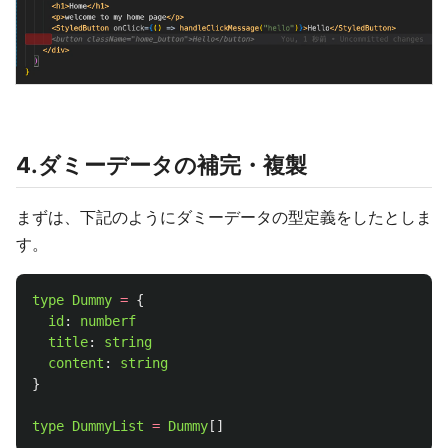
4.ダミーデータの補完・複製
まずは、下記のようにダミーデータの型定義をしたとしま
す。
type
Dummy
=
{
id
:
numberf
title
:
string
content
:
string
}
type
DummyList
=
Dummy
[]