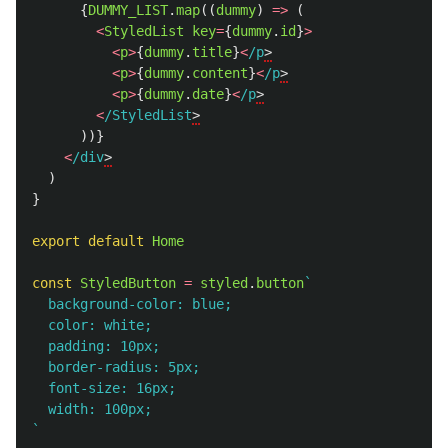
{
DUMMY_LIST
.
map
((
dummy
)
=>
(
<
StyledList
key
=
{
dummy
.
id
}
>
<
p
>
{
dummy
.
title
}
<
/p
<
p
>
{
dummy
.
content
}
<
/p
<
p
>
{
dummy
.
date
}
<
/p
<
/StyledList
))}
<
/div
)
}
export
default
Home
const
StyledButton
=
styled
.
button
`

  background-color: blue;

  color: white;

  padding: 10px;

  border-radius: 5px;

  font-size: 16px;

  width: 100px;

`