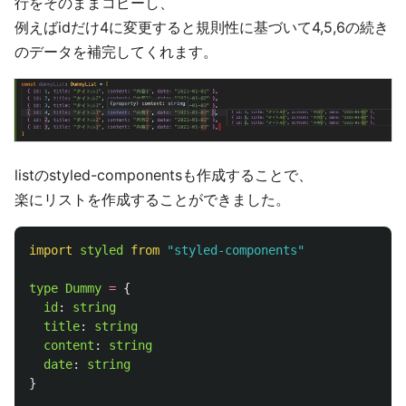
行をそのままコピーし、
例えばidだけ4に変更すると規則性に基づいて4,5,6の続き
のデータを補完してくれます。
listのstyled-componentsも作成することで、
楽にリストを作成することができました。
import
styled
from
"
styled-components
"
type
Dummy
=
{
id
:
string
title
:
string
content
:
string
date
:
string
}