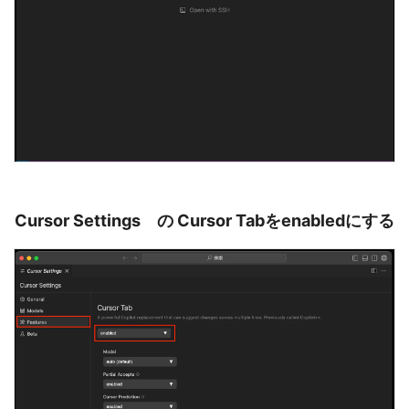
Cursor Settings の Cursor Tabをenabledにする