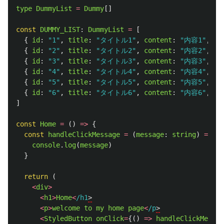
type
DummyList
=
Dummy
[]
const
DUMMY_LIST
:
DummyList
=
[
{
id
:
"
1
"
,
title
:
"
タイトル1
"
,
content
:
"
内容1
"
,
da
{
id
:
"
2
"
,
title
:
"
タイトル2
"
,
content
:
"
内容2
"
,
da
{
id
:
"
3
"
,
title
:
"
タイトル3
"
,
content
:
"
内容3
"
,
da
{
id
:
"
4
"
,
title
:
"
タイトル4
"
,
content
:
"
内容4
"
,
da
{
id
:
"
5
"
,
title
:
"
タイトル5
"
,
content
:
"
内容5
"
,
da
{
id
:
"
6
"
,
title
:
"
タイトル6
"
,
content
:
"
内容6
"
,
da
]
const
Home
=
()
=>
{
const
handleClickMessage
=
(
message
:
string
)
=>
{
console
.
log
(
message
)
}
return 
(
<
div
>
<
h1
>
Home
<
/h1
<
p
>
welcome
to
my
home
page
<
/p
<
StyledButton
onClick
=
{()
=>
handleClickMessag