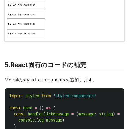
5.React固有のコードの補完
Modalのstyled-componentsを追加します。
import
styled
from
"
styled-components
"
const
Home
=
()
=>
{
const
handleClickMessage
=
(
message
:
string
)
=>
{
console
.
log
(
message
)
}