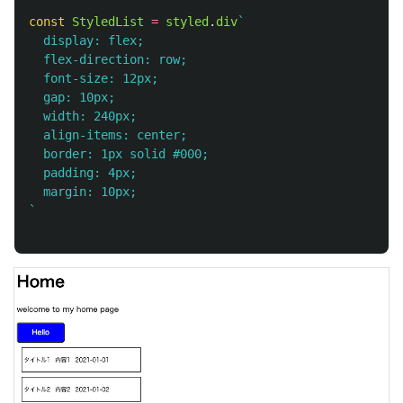
const
StyledList
=
styled
.
div
`

  display: flex;

  flex-direction: row;

  font-size: 12px;

  gap: 10px;

  width: 240px;

  align-items: center;

  border: 1px solid #000;

  padding: 4px;

  margin: 10px;

`