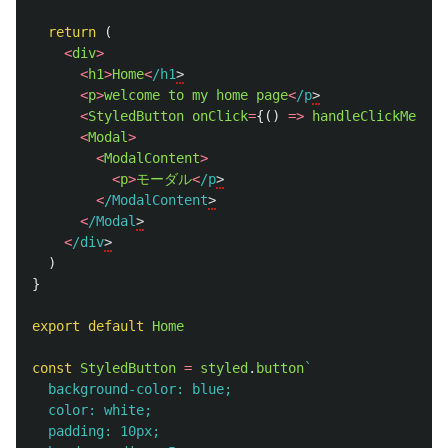
return 
(
<
div
>
<
h1
>
Home
<
/h1
<
p
>
welcome
to
my
home
page
<
/p
<
StyledButton
onClick
=
{()
=>
handleClickMessag
<
Modal
>
<
ModalContent
>
<
p
>
モーダル
<
/p
<
/ModalContent
<
/Modal
<
/div
)
}
export
default
Home
const
StyledButton
=
styled
.
button
`

  background-color: blue;

  color: white;

  padding: 10px;
