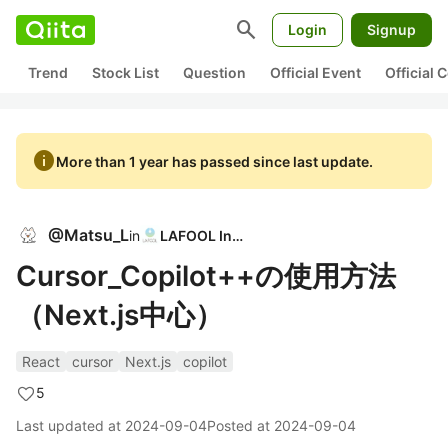
search
Login
Signup
Trend
Stock List
Question
Official Event
Official
info
More than 1 year has passed since last update.
@
Matsu_L
in
LAFOOL Inc,
Cursor_Copilot++の使用方法
（Next.js中心）
React
cursor
Next.js
copilot
5
Last updated at
2024-09-04
Posted at
2024-09-04