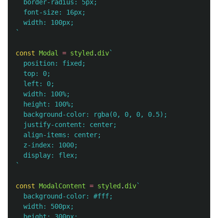
  border-radius: 5px;

  font-size: 16px;

  width: 100px;

`
const
Modal
=
styled
.
div
`

  position: fixed;

  top: 0;

  left: 0;

  width: 100%;

  height: 100%;

  background-color: rgba(0, 0, 0, 0.5);

  justify-content: center;

  align-items: center;

  z-index: 1000;

  display: flex;

`
const
ModalContent
=
styled
.
div
`

  background-color: #fff;

  width: 500px;

  height: 300px;
