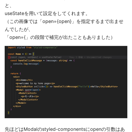
と、
useStateを用いて設定をしてくれます。
（この画像では「open={open}」を指定するまで出ませ
んでしたが、
「open={」の段階で補完が出たこともありました）
先ほどはModalのstyled-componentsにopenの引数はあ