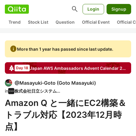
search
Login
Signup
Trend
Stock List
Question
Official Event
Official
info
More than 1 year has passed since last update.
Japan AWS Ambassadors
Advent Calendar
2023
Day 18
@
Masayuki-Goto
(
Goto Masayuki
)
in
株式会社日立システムズ
Amazon Q と一緒にEC2構築＆
トラブル対応【2023年12月時
点】