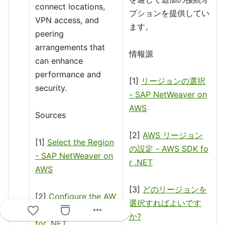
connect locations,
プションを提供してい
VPN access, and
ます。
peering
arrangements that
情報源
can enhance
performance and
[1]
リージョンの選択
security.
- SAP NetWeaver on
AWS
Sources
[2]
AWS リージョン
[1]
Select the Region
の設定 - AWS SDK fo
- SAP NetWeaver on
r .NET
AWS
[3]
どのリージョンを
[2]
Configure the AW
選択すればよいです
more_horiz
S Region - AWS SDK
か?
for .NET