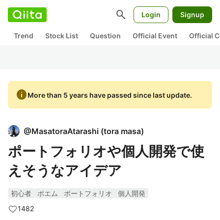
search
Login
Signup
Trend
Stock List
Question
Official Event
Official
info
More than 5 years have passed since last update.
@
MasatoraAtarashi
(
tora masa
)
ポートフォリオや個人開発で使
えそうなアイデア
初心者
ポエム
ポートフォリオ
個人開発
1482