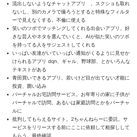
流出しないようなチャットアプリ 。スクショも取れ
ないし、別のカメラで撮ろうとすると特殊なフィルタ
ーで見えなくする。不倫に使える
笑いのツボでマッチングしてくれる出会いアプリ。好
きな芸人やネタを選んでいくと、AIが似た笑いのツボ
を持ってる人をサジェストしてくれる
いっぱい友達がいていっぱい通知がくるように見せか
けられるアプリ dqn、ギャル、野球部、とかいろんな
テキストがある
青田買いできるアプリ。若いけど目が出てない才能に
投資、囲い込み
バーチャルお宅訪問サービス。お年寄りの家に子供が
バーチャルで訪問。あるいは家庭訪問とかをバーチャ
ルに
批判してもらえるサイト。2ちゃんねらーに委託。サ
ービスをリリースする前にここに依頼して粗探しして
もらう。最終確認