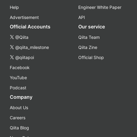
Help
Engineer White Paper
Advertisement
API
Official Accounts
Our service
@Qiita
Qiita Team
@qiita_milestone
Qiita Zine
@qiitapoi
Official Shop
Facebook
YouTube
Podcast
Company
About Us
Careers
Qiita Blog