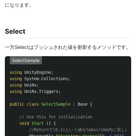
になります。
Select
一方Selectはプッシュされた値を射影するメソッドです。
SelectSample
using
UnityEngine
;
using
System.Collections
;
using
UniRx
;
using
UniRx.Triggers
;
public
class
SelectSample
:
Base
{
// Use this for initialization
void
Start
()
{
//Returnで(0,1)という値をSubscribe内に流し込ん
Observable
.
Return
(
new
Vector2
(
0
,
1.5f
)).
Subs