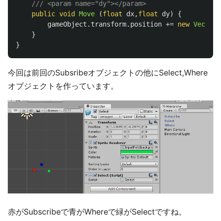
/// <param name="dy"></param>
public
void
Move
(
float
dx
,
float
dy
)
{
gameObject
.
transform
.
position
+=
new
Vector3
}
}
今回は前回のSubsribeオブジェクトの他にSelect,Where
オブジェクトを作っています。
赤がSubscribeで青がWhereで緑がSelectですね。