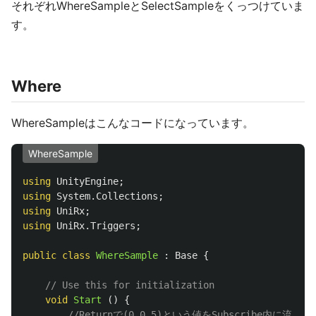
それぞれWhereSampleとSelectSampleをくっつけていま
す。
Where
WhereSampleはこんなコードになっています。
WhereSample
using
UnityEngine
;
using
System.Collections
;
using
UniRx
;
using
UniRx.Triggers
;
public
class
WhereSample
:
Base
{
// Use this for initialization
void
Start
()
{
//Returnで(0,0.5)という値をSubscribe内に流し