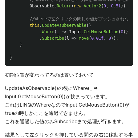
Observable
.
Return
(
new
Vector2
(
0
,
0.5f
)).
Subs
//Whereで左クリックの間しか値がプッシュされない
this
.
UpdateAsObservable
()
.
Where
(
_
=>
Input
.
GetMouseButton
(
0
))
.
Subscribe
(
l
=>
Move
(
0.01f
,
0
));
}
}
初期位置が変わってるのは置いておいて
UpdateAsObservable()の後にWhere(_ =>
Input.GetMouseButton(0))が挟まっています。
これはLINQのWhereなのでInput.GetMouseButton(0)が
trueの時しかここを通過できません。
これを通過した値のみSubscribeまで処理が行きます。
結果として左クリックを押している間のみ右に移動する事