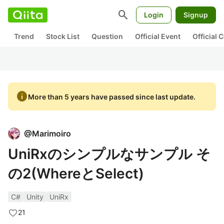
search
Login
Signup
Trend
Stock List
Question
Official Event
Official
info
More than 5 years have passed since last update.
@
Marimoiro
UniRxのシンプルなサンプル そ
の2(WhereとSelect)
C#
Unity
UniRx
21