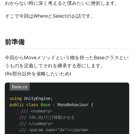
わからない時に深く考えると僕みたいに挫折します。
そこで今回はWhereとSelectのお話です。
前準備
今回からMoveメソッドという物を持ったBaseクラスとい
うものを定義してそれを継承する形にします。
(Rx部分以外を省略したいため)
Base.cs
using
UnityEngine
;
public
class
Base
:
MonoBehaviour
{
/// <summary>
/// (dx,dy)だけ移動させる
/// </summary>
/// <param name="dx"></param>