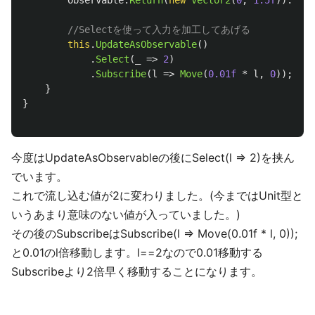
//Selectを使って入力を加工してあげる
this
.
UpdateAsObservable
()
.
Select
(
_
=>
2
)
.
Subscribe
(
l
=>
Move
(
0.01f
*
l
,
0
));
}
}
今度はUpdateAsObservableの後にSelect(l => 2)を挟ん
でいます。
これで流し込む値が2に変わりました。(今まではUnit型と
いうあまり意味のない値が入っていました。)
その後のSubscribeはSubscribe(l => Move(0.01f * l, 0));
と0.01のl倍移動します。l==2なので0.01移動する
Subscribeより2倍早く移動することになります。