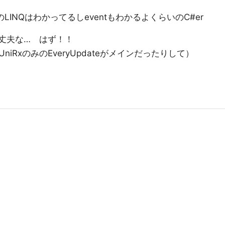
rのLINQはわかってるしeventもわかるよくらいのC#er
大丈夫な… はず！！
RxのみのEveryUpdateがメインだったりして）