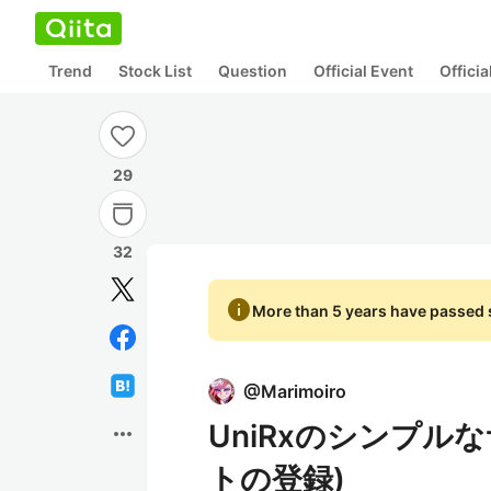
Trend
Stock List
Question
Official Event
Offici
29
32
info
More than 5 years have passed s
@
Marimoiro
UniRxのシンプルなサ
more_horiz
トの登録)