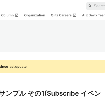
search
open_in_new
open_in_new
al Column
Organization
Qiita Careers
AI x Dev x Tea
ince last update.
ンプル その1(Subscribe イベン