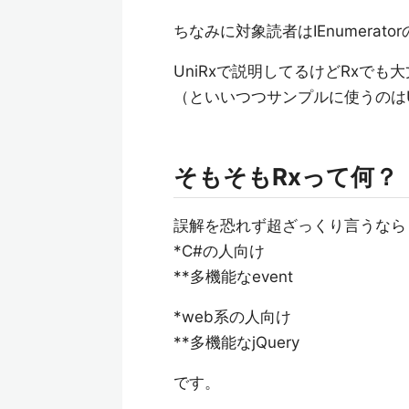
ちなみに対象読者はIEnumerato
UniRxで説明してるけどRxでも
（といいつつサンプルに使うのはUni
そもそもRxって何？
誤解を恐れず超ざっくり言うなら
*C#の人向け
**多機能なevent
*web系の人向け
**多機能なjQuery
です。