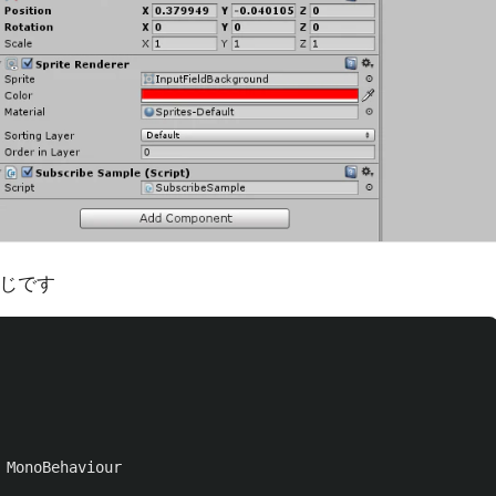
んじです
MonoBehaviour