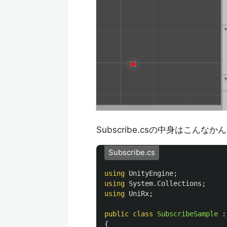
Subscribe.csの中身はこんなか
Subscribe.cs
using
UnityEngine
;
using
System.Collections
;
using
UniRx
;
public
class
SubscribeSample
:
{