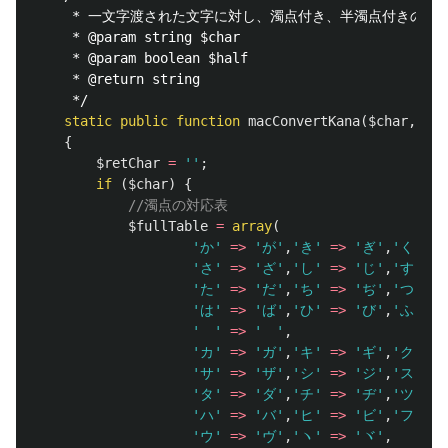
     * 一文字渡された文字に対し、濁点付き、半濁点付きの文字
     * @param string $char

     * @param boolean $half

     * @return string

     */
static
public
function
macConvertKana
(
$char
,
$ha
{
$retChar
=
''
;
if
(
$char
)
{
//濁点の対応表
$fullTable
=
array
(
'か'
=>
'が'
,
'き'
=>
'ぎ'
,
'く'
=>
'さ'
=>
'ざ'
,
'し'
=>
'じ'
,
'す'
=>
'た'
=>
'だ'
,
'ち'
=>
'ぢ'
,
'つ'
=>
'は'
=>
'ば'
,
'ひ'
=>
'び'
,
'ふ'
=>
'ゝ'
=>
'ゞ'
,
'カ'
=>
'ガ'
,
'キ'
=>
'ギ'
,
'ク'
=>
'サ'
=>
'ザ'
,
'シ'
=>
'ジ'
,
'ス'
=>
'タ'
=>
'ダ'
,
'チ'
=>
'ヂ'
,
'ツ'
=>
'ハ'
=>
'バ'
,
'ヒ'
=>
'ビ'
,
'フ'
=>
'ウ'
=>
'ヴ'
,
'ヽ'
=>
'ヾ'
,