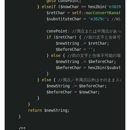
goto
convPoint
;
}
elseif
(
$nowChar
==
hex2bin
(
'e3829a'
))
$retChar
=
self
::
macConvertKana
(
$bef
$substituteChar
=
'e3829c'
;
//Wind
convPoint
:
//濁点または半濁点があった
if
(
$retChar
)
{
//前の文字と合体可能の
$newString
.
=
$retChar
;
$beforeChar
=
''
;
}
else
{
//前の文字と合体不可能の場合
$newString
.
=
$beforeChar
;
$beforeChar
=
hex2bin
(
$substitut
}
}
else
{
//濁点／半濁点以外はそのままスルー
$newString
.
=
$beforeChar
;
$beforeChar
=
$nowChar
;
}
}
return
$newString
;
}
/**
