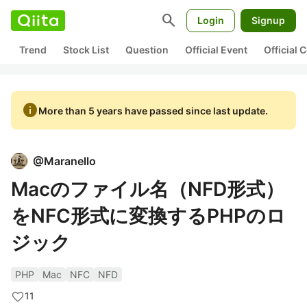
search
Login
Signup
Trend
Stock List
Question
Official Event
Official
info
More than 5 years have passed since last update.
@
Maranello
Macのファイル名（NFD形式）
をNFC形式に変換するPHPのロ
ジック
PHP
Mac
NFC
NFD
11