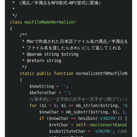
 * （濁点／半濁点をNFD形式⇒NFC形式に変換）

 *

 */
class
macFileNameNormalizer
{
/**

     * Macで作成された日本語ファイル名の濁点／半濁点を吸
     * ファイル名を渡したらきれいにして返してくれる

     * @param string $string

     * @return string

     */
static
public
function
normalizeUtf8MacFileName
(
{
$newString
=
''
;
$beforeChar
=
''
;
//基本的に一文字前の文字を一文字ずつ繋げていくの
for
(
$i
=
0
;
$i
<=
mb_strlen
(
$string
,
'UTF-8
$nowChar
=
mb_substr
(
$string
,
$i
,
1
,
'UT
if
(
$nowChar
==
hex2bin
(
'e38299'
))
{
//
$retChar
=
self
::
macConvertKana
(
$bef
$substituteChar
=
'e3829b'
;
//Wind