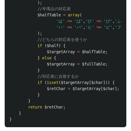
);
//半濁点の対応表
$halfTable
=
array
(
'は'
=>
'ぱ'
,
'ひ'
=>
'ぴ'
,
'ふ'
=>
'ハ'
=>
'パ'
,
'ヒ'
=>
'ピ'
,
'フ'
=>
);
//どちらの対応表を使うか
if
(
$half
)
{
$targetArray
=
$halfTable
;
}
else
{
$targetArray
=
$fullTable
;
}
//対応表に合致するか
if
(
isset
(
$targetArray
[
$char
]))
{
$retChar
=
$targetArray
[
$char
];
}
}
return
$retChar
;
}
}