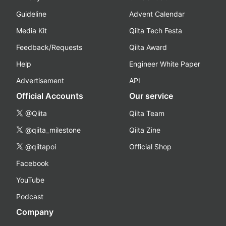
Guideline
Advent Calendar
Media Kit
Qiita Tech Festa
Feedback/Requests
Qiita Award
Help
Engineer White Paper
Advertisement
API
Official Accounts
Our service
@Qiita
Qiita Team
@qiita_milestone
Qiita Zine
@qiitapoi
Official Shop
Facebook
YouTube
Podcast
Company