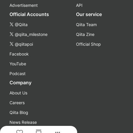
Advertisement
API
Official Accounts
Our service
@Qiita
Qiita Team
@qiita_milestone
Qiita Zine
@qiitapoi
Official Shop
Facebook
YouTube
Podcast
Company
About Us
Careers
Qiita Blog
News Release
more_horiz