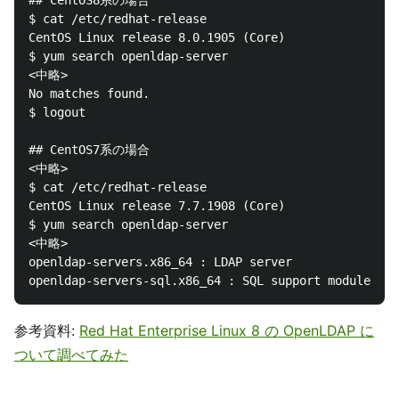
## CentOS8系の場合

$ cat /etc/redhat-release 

CentOS Linux release 8.0.1905 (Core) 

$ yum search openldap-server

<中略>

No matches found.

$ logout

## CentOS7系の場合

<中略>

$ cat /etc/redhat-release 

CentOS Linux release 7.7.1908 (Core)

$ yum search openldap-server

<中略>

openldap-servers.x86_64 : LDAP server

参考資料:
Red Hat Enterprise Linux 8 の OpenLDAP に
ついて調べてみた