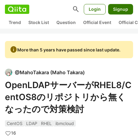
search
Login
Signup
Trend
Stock List
Question
Official Event
Official
info
More than 5 years have passed since last update.
@
MahoTakara
(
Maho Takara
)
OpenLDAPサーバーがRHEL8/C
entOS8のリポジトリから無く
なったので対策検討
CentOS
LDAP
RHEL
ibmcloud
16