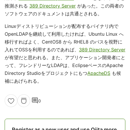
推測される
389 Directory Server
があった。この両者の
ソフトウェアのドキュメントは共通とされる。
Linuxディストリビューションが配布するバイナリ内で
OpenLDAPを継続して利用したければ、Ubuntu Linux へ
移行すればよく、CentOS8 から RHEL8 のパスを視野に
入れてOSSを利用するのであれば、
389 Directory Server
が有望だと思われる。また、アプリケーション開発者にと
って、フレンドリーなLDAPは、EclipseベースのApache
Directory Studioをプロジェクトにもつ
ApacheDS
も候
補にあげられる。
comment
0
Register as a new user and use Qiita more