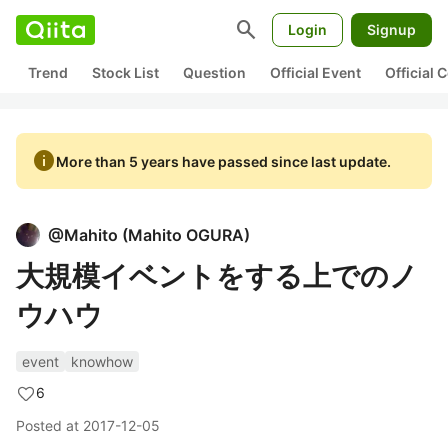
search
Login
Signup
Trend
Stock List
Question
Official Event
Official
info
More than 5 years have passed since last update.
@
Mahito
(
Mahito OGURA
)
大規模イベントをする上でのノ
ウハウ
event
knowhow
6
Posted at
2017-12-05