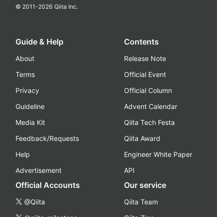
© 2011-
2026
Qiita Inc.
Guide & Help
Contents
About
Release Note
Terms
Official Event
Privacy
Official Column
Guideline
Advent Calendar
Media Kit
Qiita Tech Festa
Feedback/Requests
Qiita Award
Help
Engineer White Paper
Advertisement
API
Official Accounts
Our service
@Qiita
Qiita Team