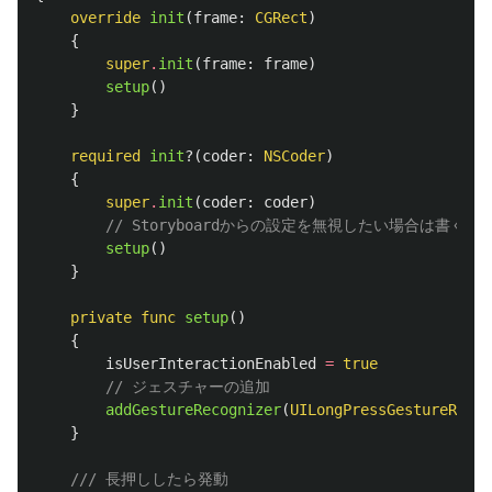
override
init
(
frame
:
CGRect
)
{
super
.
init
(
frame
:
frame
)
setup
()
}
required
init
?(
coder
:
NSCoder
)
{
super
.
init
(
coder
:
coder
)
// Storyboardからの設定を無視したい場合は書く
setup
()
}
private
func
setup
()
{
isUserInteractionEnabled
=
true
// ジェスチャーの追加
addGestureRecognizer
(
UILongPressGestureRecog
}
/// 長押ししたら発動