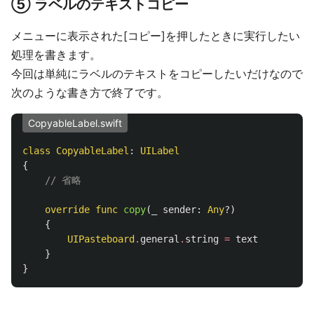
⑤ ラベルのテキストコピー
メニューに表示された[コピー]を押したときに実行したい
処理を書きます。
今回は単純にラベルのテキストをコピーしたいだけなので
次のような書き方で終了です。
CopyableLabel.swift
class
CopyableLabel
:
UILabel
{
// 省略
override
func
copy
(
_
sender
:
Any
?)
{
UIPasteboard
.
general
.
string
=
text
}
}