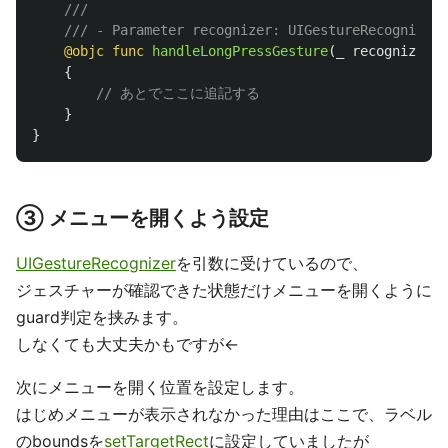
///
/// - Parameter recognizer: UIGestureRecognizer
@objc
func
handleLongPressGesture
(
_
recognizer
:
{
// あとでここに追記する
}
}
③ メニューを開くよう設定
UIGestureRecognizer
を引数に受けているので、
ジェスチャーが確認できた状態だけメニューを開くように
guard判定を挟みます。
しなくても大丈夫かもですが←
次にメニューを開く位置を設定します。
はじめメニューが表示されなかった理由はここで、ラベル
のboundsを
setTargetRect
に設定していましたが