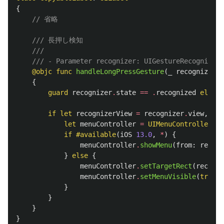
{
// 省略
/// 長押し検知
///
/// - Parameter recognizer: UIGestureRecognizer
@objc
func
handleLongPressGesture
(
_
recognizer
:
{
guard
recognizer
.
state
==
.
recognized
else
{
if
let
recognizerView
=
recognizer
.
view
,
let
let
menuController
=
UIMenuController
.
sh
if
#available
(
iOS
13.0
,
*
)
{
menuController
.
showMenu
(
from
:
recogn
}
else
{
menuController
.
setTargetRect
(
recogni
menuController
.
setMenuVisible
(
true
,
}
}
}
}