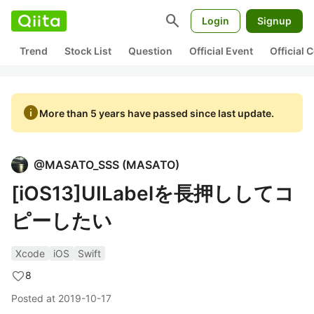
search
Login
Signup
Trend
Stock List
Question
Official Event
Official
info
More than 5 years have passed since last update.
@
MASATO_SSS
(
MASATO
)
[iOS13]UILabelを長押ししてコ
ピーしたい
Xcode
iOS
Swift
8
Posted at
2019-10-17