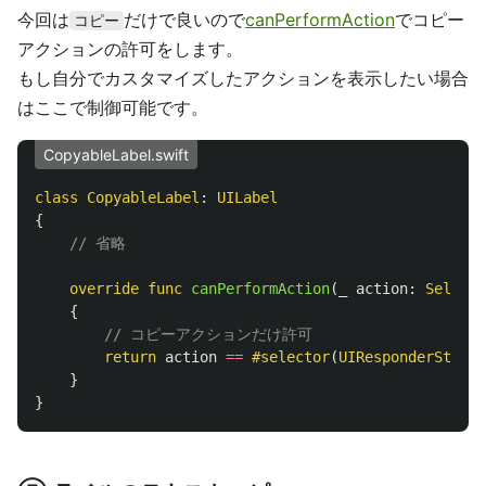
今回は
だけで良いので
canPerformAction
でコピー
コピー
アクションの許可をします。
もし自分でカスタマイズしたアクションを表示したい場合
はここで制御可能です。
CopyableLabel.swift
class
CopyableLabel
:
UILabel
{
// 省略
override
func
canPerformAction
(
_
action
:
Selecto
{
// コピーアクションだけ許可
return
action
==
#selector
(
UIResponderStanda
}
}