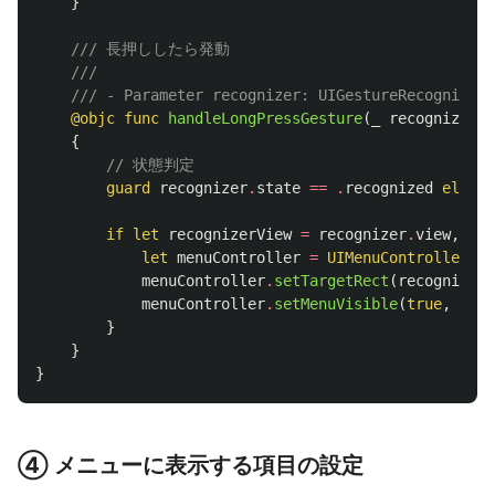
}
/// 長押ししたら発動
///
/// - Parameter recognizer: UIGestureRecognizer
@objc
func
handleLongPressGesture
(
_
recognizer
:
{
// 状態判定
guard
recognizer
.
state
==
.
recognized
else
{
if
let
recognizerView
=
recognizer
.
view
,
let
let
menuController
=
UIMenuController
.
sh
menuController
.
setTargetRect
(
recognizerV
menuController
.
setMenuVisible
(
true
,
anim
}
}
}
④ メニューに表示する項目の設定