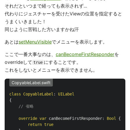
それだといつまで経っても表示されず...
代わりにジェスチャーを受けたViewの位置を指定すると
うまくいきました！
同じように苦戦した方いますかね汗
あとは
setMenuVisible
でメニューを表示します。
ここで一番大事なのは、
canBecomeFirstResponder
を
overrideして
にすることです。
true
これをしないとメニューを表示できません。
CopyableLabel.swift
class
CopyableLabel
:
UILabel
{
// 省略
override
var
canBecomeFirstResponder
:
Bool
{
return
true