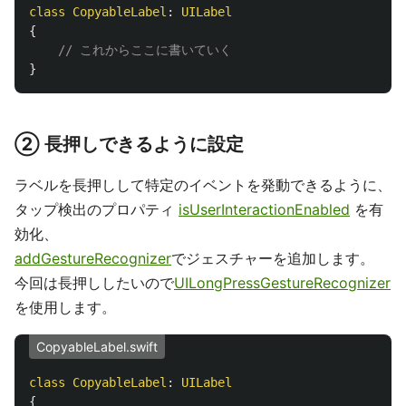
class
CopyableLabel
:
UILabel
{
// これからここに書いていく
}
② 長押しできるように設定
ラベルを長押しして特定のイベントを発動できるように、
タップ検出のプロパティ
isUserInteractionEnabled
を有
効化、
addGestureRecognizer
でジェスチャーを追加します。
今回は長押ししたいので
UILongPressGestureRecognizer
を使用します。
CopyableLabel.swift
class
CopyableLabel
:
UILabel
{