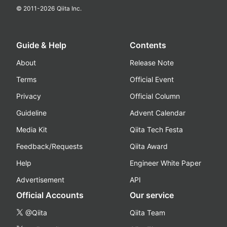
© 2011-
2026
Qiita Inc.
Guide & Help
Contents
About
Release Note
Terms
Official Event
Privacy
Official Column
Guideline
Advent Calendar
Media Kit
Qiita Tech Festa
Feedback/Requests
Qiita Award
Help
Engineer White Paper
Advertisement
API
Official Accounts
Our service
@Qiita
Qiita Team