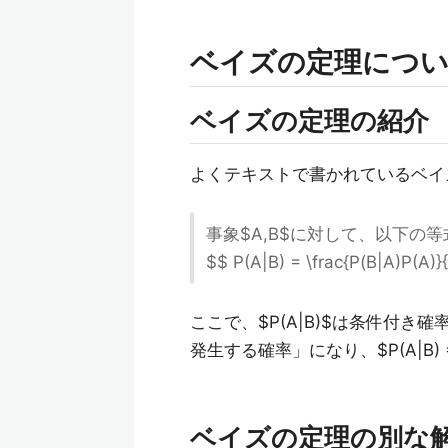
ベイズの定理につ
ベイズの定理の紹介
よくテキストで書かれているベイ
事象$A,B$に対して、以下の
$$ P(A|B) = \frac{P(B|A)P(A)}
ここで、$P(A|B)$は条件付き
発生する確率」になり、$P(A|B) = \f
ベイズの定理の別な