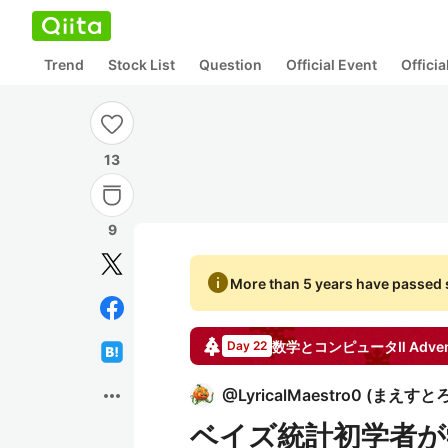
Trend
Stock List
Question
Official Event
Offici
13
9
info
More than 5 years have passed s
数学とコンピュータⅡ
Adven
Day 22
more_horiz
@
LyricalMaestro0
(
まえすと
ベイズ統計初学者が