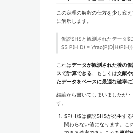
この定理の解釈の仕方を少し変え
に解釈します。
仮説$H$と観測されたデータ$
$$ P(H|D) = \frac{P(D|H)P(H)
これは
データが観測された後の仮
スで計算できる
、もしくは
文献や
たデータをベースに最適な確率に
結論から書いてしまいましたが・
す。
$P(H)$は仮説$H$が発生
関わらない値になります。この
できる確率でありこれを
事前