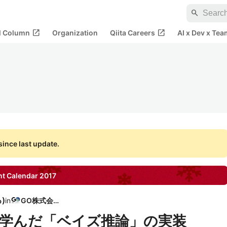
search
open_in_new
open_in_new
al Column
Organization
Qiita Careers
AI x Dev x Tea
ince last update.
t Calendar
2017
ろ
)
in
GO株式会社
学んだ「ベイズ推論」の実装