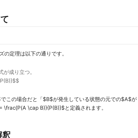
いて
ズの定理は以下の通りです。
等式が成り立つ。
{P(B)}$$
確率でこの場合だと「$B$が発生している状態の元での$A$が
rac{P(A \cap B)}{P(B)}$と定義されます。
解釈