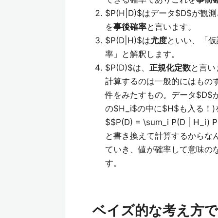
$P(H|D)$はデータ$D$
を
事後確率
と言います。
$P(D|H)$は
尤度
といい、「仮
率」と解釈します。
$P(D)$は、
正規化定数
と言い
計算するのは一般的にはものす
件をみたすもの。データ$D$
の$H_i$の中に$H$も入る！
$$P(D) = \sum_i P(D | H_i) 
と書き換えて計算するからなん
ていき、値が確率して意味のな
す。
ベイズ的な考え方で