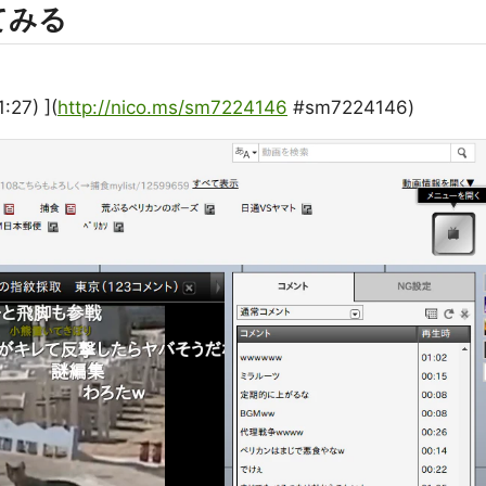
てみる
7) ](
http://nico.ms/sm7224146
#sm7224146)