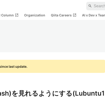
search
open_in_new
open_in_new
al Column
Organization
Qiita Careers
AI x Dev x Tea
ince last update.
lash)を見れるようにする(Lubuntu1