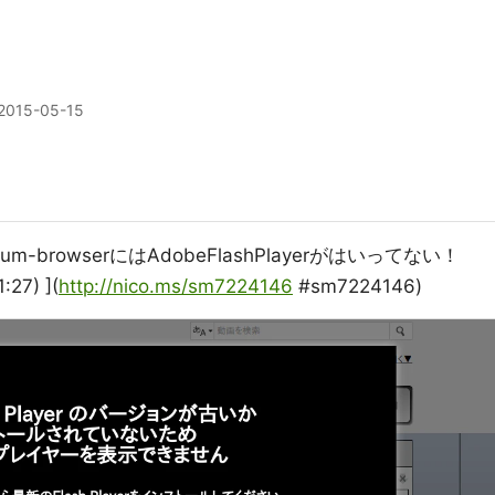
2015-05-15
-browserにはAdobeFlashPlayerがはいってない！
7) ](
http://nico.ms/sm7224146
#sm7224146)