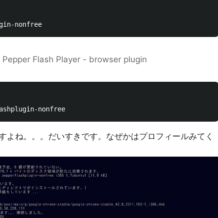
 Pepper Flash Player - browser plugin
すよね。。。だいすきです。なぜかはプロフィールみてく