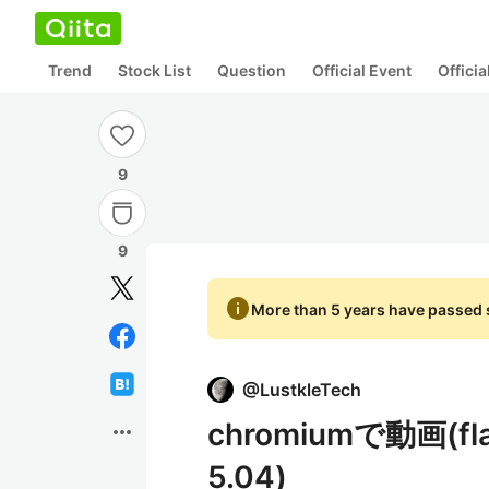
Trend
Stock List
Question
Official Event
Offici
9
9
info
More than 5 years have passed s
@
LustkleTech
chromiumで動画(f
more_horiz
5.04)