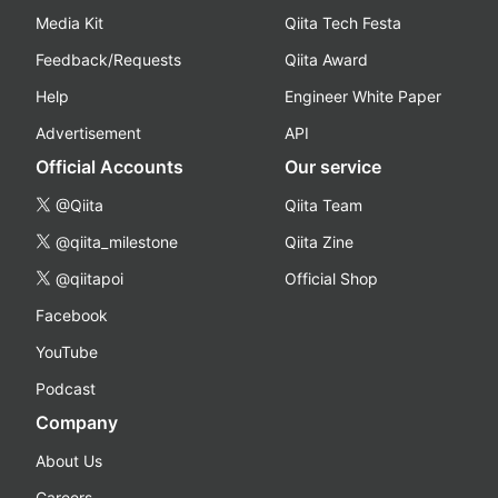
Media Kit
Qiita Tech Festa
Feedback/Requests
Qiita Award
Help
Engineer White Paper
Advertisement
API
Official Accounts
Our service
@Qiita
Qiita Team
@qiita_milestone
Qiita Zine
@qiitapoi
Official Shop
Facebook
YouTube
Podcast
Company
About Us
Careers