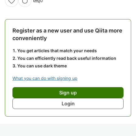
comment
0
Register as a new user and use Qiita more
conveniently
You get articles that match your needs
You can efficiently read back useful information
You can use dark theme
What you can do with signing up
Sign up
Login