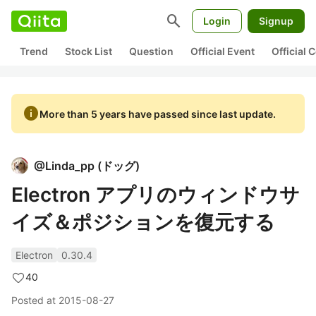
search
Login
Signup
Trend
Stock List
Question
Official Event
Official
info
More than 5 years have passed since last update.
@
Linda_pp
(
ドッグ
)
Electron アプリのウィンドウサ
イズ＆ポジションを復元する
Electron
0.30.4
40
Posted at
2015-08-27