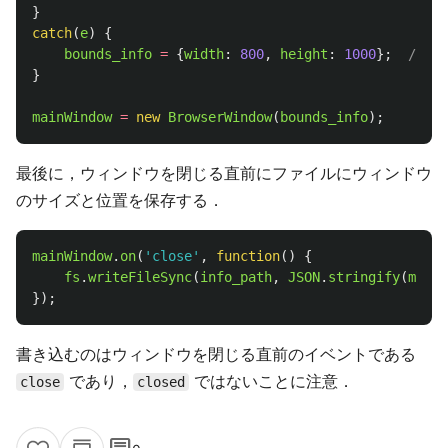
}
catch
(
e
)
{
bounds_info
=
{
width
:
800
,
height
:
1000
};
// 
}
mainWindow
=
new
BrowserWindow
(
bounds_info
);
最後に，ウィンドウを閉じる直前にファイルにウィンドウ
のサイズと位置を保存する．
mainWindow
.
on
(
'
close
'
,
function
()
{
fs
.
writeFileSync
(
info_path
,
JSON
.
stringify
(
mainW
});
書き込むのはウィンドウを閉じる直前のイベントである
であり，
ではないことに注意．
close
closed