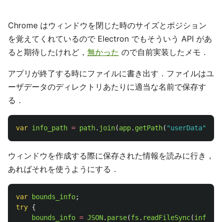
Chrome はウィンドウを閉じた時のサイズとポジション
を覚えてくれているので Electron でもそういう API があ
ると期待したけれど，
無かった
ので自前実装したメモ．
アプリが終了する時にファイルに書き出す．ファイルはユ
ーザデータのディレクトリあたりに適当な名前で保存す
る．
var
info_path
=
path
.
join
(
app
.
getPath
(
"
userData
"
),
"
ウィンドウを作成する際に保存された情報を読みに行き，
あればそれを使うようにする．
var
bounds_info
;
try
{
bounds_info
=
JSON
.
parse
(
fs
.
readFileSync
(
info_pa