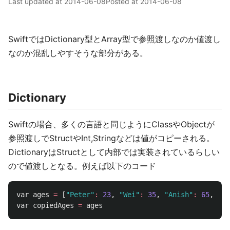
Last updated at
2014-06-08
Posted at
2014-06-08
SwiftではDictionary型とArray型で参照渡しなのか値渡し
なのか混乱しやすそうな部分がある。
Dictionary
Swiftの場合、多くの言語と同じようにClassやObjectが
参照渡しでStructやInt,Stringなどは値がコピーされる。
DictionaryはStructとして内部では実装されているらしい
ので値渡しとなる。例えば以下のコード
var
ages
=
[
"Peter"
:
23
,
"Wei"
:
35
,
"Anish"
:
65
,
"Ka
var
copiedAges
=
ages