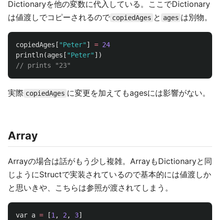
Dictionaryを他の変数に代入している。ここでDictionary
は値渡しでコピーされるので
と
は別物。
copiedAges
ages
copiedAges
[
"Peter"
]
=
24
println
(
ages
[
"Peter"
])
// prints "23"
実際
に変更を加えてもagesには影響がない。
copiedAges
Array
Arrayの場合は話がもう少し複雑。ArrayもDictionaryと同
じようにStructで実装されているので基本的には値渡しか
と思いきや、こちらは参照が渡されてしまう。
var
a
=
[
1
,
2
,
3
]