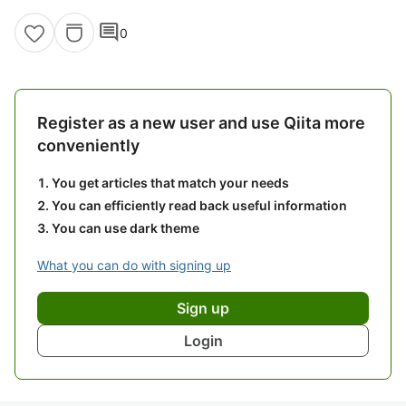
comment
0
Register as a new user and use Qiita more
conveniently
You get articles that match your needs
You can efficiently read back useful information
You can use dark theme
What you can do with signing up
Sign up
Login