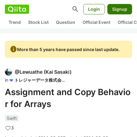
search
Login
Signup
Trend
Stock List
Question
Official Event
Official
info
More than 5 years have passed since last update.
@
Lewuathe
(
Kai Sasaki
)
in
トレジャーデータ株式会社
Assignment and Copy Behavio
r for Arrays
Swift
3