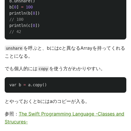
b
.
unshare
()
b
[
0
]
=
100
println
(
b
[
0
])
// 100
println
(
c
[
0
])
// 42
を呼ぶと、bにはcと異なるArrayを持ってくれる
unshare
ことになる。
でも個人的には
を使う方がわかりやすい。
copy
var
b
=
a
.
copy
()
とやっておくとbにはaのコピーが入る。
参照：
The Swift Programming Language -Classes and
Strucures-