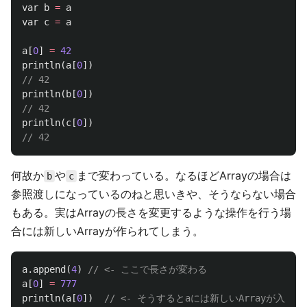
var
b
=
a
var
c
=
a
a
[
0
]
=
42
println
(
a
[
0
])
// 42
println
(
b
[
0
])
// 42
println
(
c
[
0
])
// 42
何故か
や
まで変わっている。なるほどArrayの場合は
b
c
参照渡しになっているのねと思いきや、そうならない場合
もある。実はArrayの長さを変更するような操作を行う場
合には新しいArrayが作られてしまう。
a
.
append
(
4
)
// <- ここで長さが変わる
a
[
0
]
=
777
println
(
a
[
0
])
// <- そうするとaには新しいArrayが入る