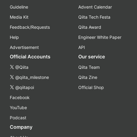
Guideline
Advent Calendar
Media Kit
Qiita Tech Festa
Feedback/Requests
Qiita Award
Help
Engineer White Paper
Advertisement
API
Official Accounts
Our service
@Qiita
Qiita Team
@qiita_milestone
Qiita Zine
@qiitapoi
Official Shop
Facebook
YouTube
Podcast
Company