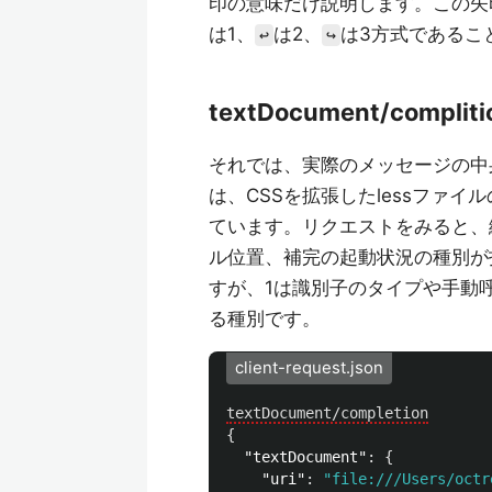
印の意味だけ説明します。この矢
は1、
は2、
は3方式であるこ
↩
↪
textDocument/compliti
それでは、実際のメッセージの中
は、CSSを拡張したlessファ
ています。リクエストをみると、
ル位置、補完の起動状況の種別が
すが、1は識別子のタイプや手動
る種別です。
client-request.json
textDocument/completion
{
"textDocument"
:
{
"uri"
:
"file:///Users/octr