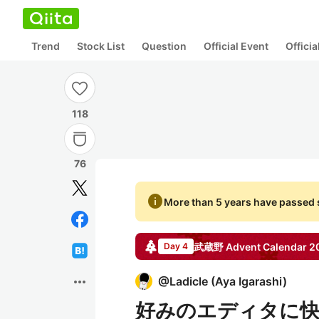
Trend
Stock List
Question
Official Event
Offici
118
76
info
More than 5 years have passed s
武蔵野
Advent Calendar
2
Day 4
more_horiz
@
Ladicle
(
Aya Igarashi
)
好みのエディタに快