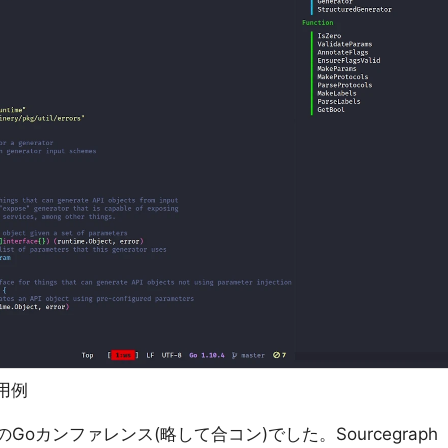
利用例
oカンファレンス(略して合コン)でした。Sourcegraph