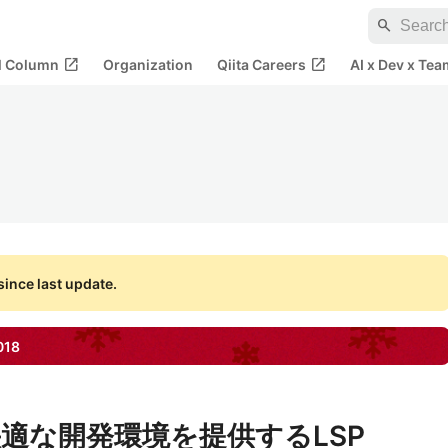
search
open_in_new
open_in_new
al Column
Organization
Qiita Careers
AI x Dev x Tea
ince last update.
018
適な開発環境を提供するLSP