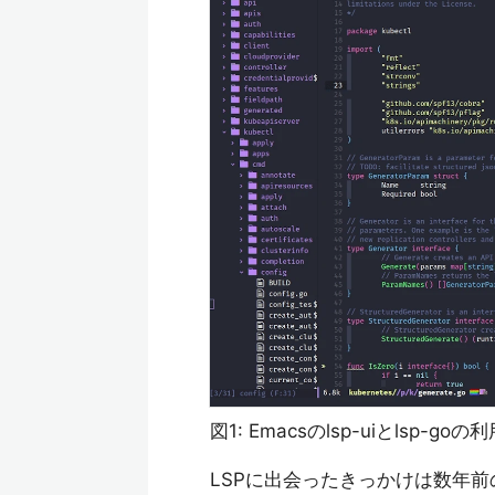
図1: Emacsのlsp-uiとlsp-goの
LSPに出会ったきっかけは数年前のG