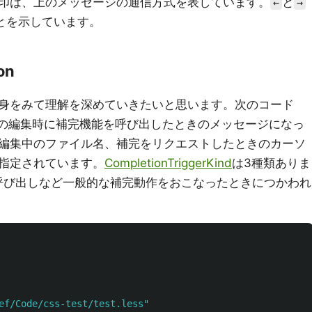
印は、上のメッセージの通信方式を表しています。
と
←
→
とを示しています。
on
身をみて理解を深めていきたいと思います。次のコード
イルの編集時に補完機能を呼び出したときのメッセージになっ
編集中のファイル名、補完をリクエストしたときのカーソ
指定されています。
CompletionTriggerKind
は3種類ありま
呼び出しなど一般的な補完動作をおこなったときにつかわれ
ef/Code/css-test/test.less"