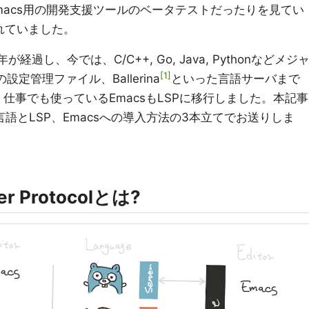
macs用の開発支援ツールのベータテストだったりを見てい
開されていました。
し、今では、C/C++, Go, Java, Pythonなどメジ
1
の設定管理ファイル、Ballerina
といった言語サーバまで
仕事でも使っているEmacsもLSPに移行しました。本記事
o言語とLSP、Emacsへの導入方法の3本立てでお送りしま
ver Protocolとは?