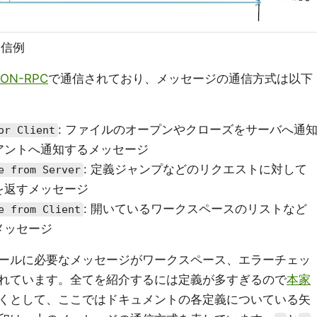
通信例
SON-RPC
で通信されており、メッセージの通信方式は以下
: ファイルのオープンやクローズをサーバへ通
or Client
アントへ通知するメッセージ
: 定義ジャンプなどのリクエストに対して
e from Server
を返すメッセージ
: 開いているワークスペースのリストなど
e from Client
メッセージ
ールに必要なメッセージがワークスペース、エラーチェッ
れています。全てを紹介するには定義が多すぎるので
本家
くとして、ここではドキュメントの各定義についている矢