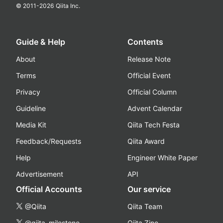
© 2011-
2026
Qiita Inc.
Guide & Help
Contents
About
Release Note
Terms
Official Event
Privacy
Official Column
Guideline
Advent Calendar
Media Kit
Qiita Tech Festa
Feedback/Requests
Qiita Award
Help
Engineer White Paper
Advertisement
API
Official Accounts
Our service
@Qiita
Qiita Team
@qiita_milestone
Qiita Zine