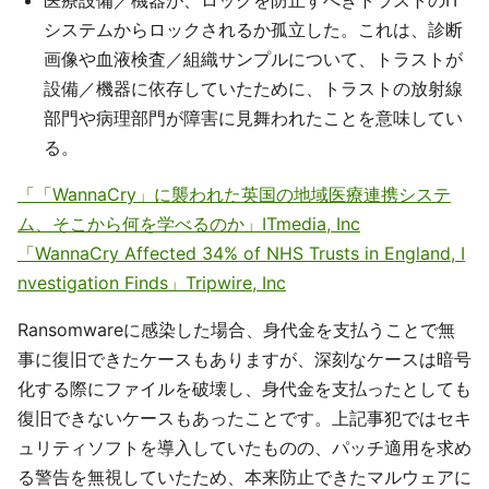
医療設備／機器が、ロックを防止すべきトラストのIT
システムからロックされるか孤立した。これは、診断
画像や血液検査／組織サンプルについて、トラストが
設備／機器に依存していたために、トラストの放射線
部門や病理部門が障害に見舞われたことを意味してい
る。
「「WannaCry」に襲われた英国の地域医療連携システ
ム、そこから何を学べるのか」ITmedia, Inc
「WannaCry Affected 34% of NHS Trusts in England, I
nvestigation Finds」Tripwire, Inc
Ransomwareに感染した場合、身代金を支払うことで無
事に復旧できたケースもありますが、深刻なケースは暗号
化する際にファイルを破壊し、身代金を支払ったとしても
復旧できないケースもあったことです。上記事犯ではセキ
ュリティソフトを導入していたものの、パッチ適用を求め
る警告を無視していたため、本来防止できたマルウェアに