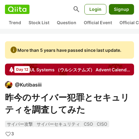
search
Login
Signup
Trend
Stock List
Question
Official Event
Official
info
More than 5 years have passed since last update.
UL Systems （ウルシステムズ）
Advent Calendar
20
Day 12
@
Kutibasiii
昨今のサイバー犯罪とセキュリ
ティを調査してみた
サイバー攻撃
サイバーセキュリティ
CSO
CISO
3