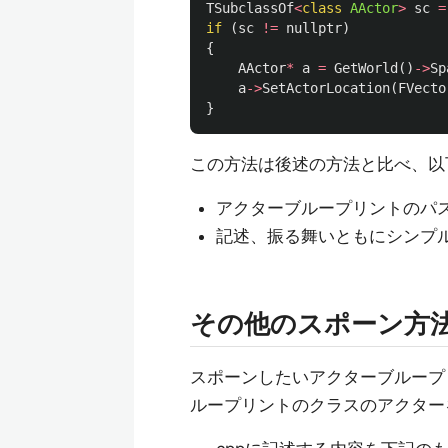
TSubclassOf
<
class
AActor
>
sc
=
if
(
sc
!=
nullptr
)
{
AActor
*
a
=
GetWorld
()
->
Sp
a
->
SetActorLocation
(
FVecto
}
この方法は後述の方法と比べ、以
アクターブループリントのパ
記述、振る舞いともにシンプ
その他のスポーン方
スポーンしたいアクターブループ
ループリントのクラスのアクター