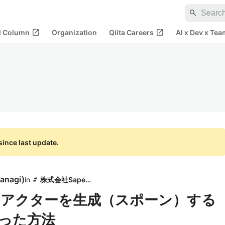
search
open_in_new
open_in_new
al Column
Organization
Qiita Careers
AI x Dev x Tea
ince last update.
yanagi
)
in
株式会社Sapeet
動的にアクターを生成（スポーン）する
った方法