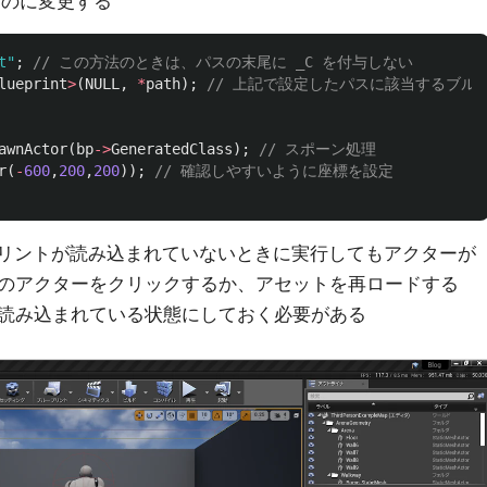
ものに変更する
t"
;
// この方法のときは、パスの末尾に _C を付与しない
lueprint
>
(
NULL
,
*
path
);
// 上記で設定したパスに該当するブル
awnActor
(
bp
->
GeneratedClass
);
// スポーン処理
r
(
-
600
,
200
,
200
));
// 確認しやすいように座標を設定
プリントが読み込まれていないときに実行してもアクターが
のアクターをクリックするか、アセットを再ロードする
読み込まれている状態にしておく必要がある