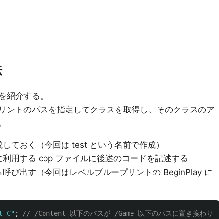
法
を紹介する。
リントのパスを指定してクラスを取得し、そのクラスのア
。
ておく（今回は test という名前で作成）
利用する cpp ファイルに後述のコードを記述する
び出す（今回はレベルブループリントの BeginPlay に
t_C"
;
// /Content 以下のパスが /Game 以下のパスに置き換わり