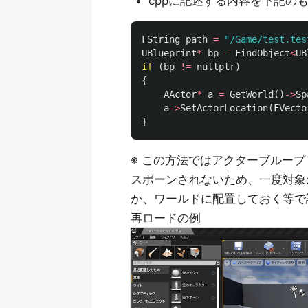
cppに記述する内容を下記の
FString
path
=
"/Game/test.tes
UBlueprint
*
bp
=
FindObject
<
UB
if
(
bp
!=
nullptr
)
{
AActor
*
a
=
GetWorld
()
->
Sp
a
->
SetActorLocation
(
FVecto
}
※ この方法ではアクターブルー
スポーンされないため、一度対象
か、ワールドに配置しておく等で
再ロードの例