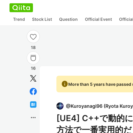
Trend
Stock List
Question
Official Event
Offici
18
16
info
More than 5 years have passed s
@
Kuroyanagi96
(
Ryota Kuro
[UE4] C++で
more_horiz
方法で一番実用的だ