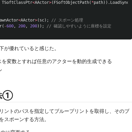
TSoftClassPtr
<
AActor
>
(
FSoftObjectPath
(
*
path
)).
LoadSynch
awnActor
<
AActor
>
(
sc
);
// スポーン処理
r
(
-
600
,
200
,
200
));
// 確認しやすいように座標を設定
下が優れていると感じた。
スを変数とすれば任意のアクターを動的生成できる
ル
法①
リントのパスを指定してブループリントを取得し、そのブ
をスポーンする方法。