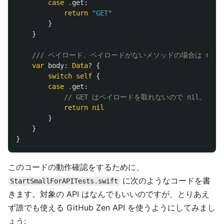
case
.
get
:
return
"GET"
}
}
/// ペイロード。ペイロードがないメソッドの場合は nil
var
body
:
Data
?
{
switch
self
{
case
.
get
:
// GET はペイロードを取れないので nil。
return
nil
}
}
}
このコードの動作確認をするために、
に次のようなコードを書
StartSmallForAPITests.swift
きます。対象の API はなんでもいいのですが、とりあえ
ず誰でも使える GitHub Zen API を使うようにしてみまし
ょう: