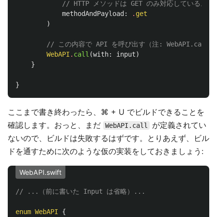
// HTTP メソッドは GET のみ対応している。
methodAndPayload
:
.
get
)
// この内容で API を呼び出す（注: WebAPI.cal
WebAPI
.
call
(
with
:
input
)
}
}
ここまで書き終わったら、⌘ + U でビルドできることを
確認します。おっと、まだ
が定義されてい
WebAPI.call
ないので、ビルドは失敗するはずです。とりあえず、ビル
ドを通すために次のような仮の実装をしておきましょう:
WebAPI.swift
// ...（前に書いた Input は省略）...
enum
WebAPI
{