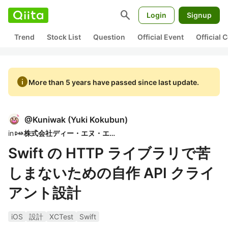
search
Login
Signup
Trend
Stock List
Question
Official Event
Official
info
More than 5 years have passed since last update.
@
Kuniwak
(
Yuki Kokubun
)
in
株式会社ディー・エヌ・エー
Swift の HTTP ライブラリで苦
しまないための自作 API クライ
アント設計
iOS
設計
XCTest
Swift