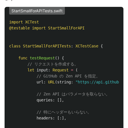
StartSmallForAPITests.swift
import
XCTest
@testable
import
StartSmallForAPI
class
StartSmallForAPITests
:
XCTestCase
{
func
testRequest
()
{
// リクエストを作成する。
let
input
:
Request
=
(
// GitHub の Zen API を指定。
url
:
URL
(
string
:
"https://api.github.com
// Zen API はパラメータを取らない。
queries
:
[],
// 特にヘッダーもいらない。
headers
:
[:],