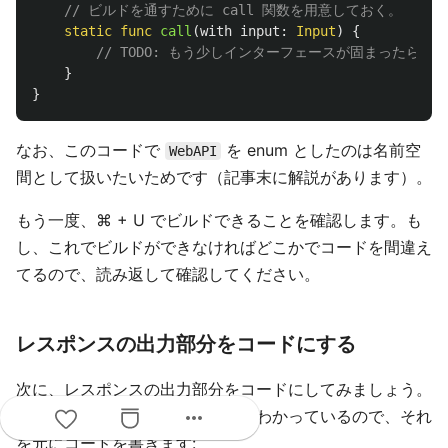
// ビルドを通すために call 関数を用意しておく。
static
func
call
(
with
input
:
Input
)
{
// TODO: もう少しインターフェースが固まったら実
}
}
なお、このコードで
を enum としたのは名前空
WebAPI
間として扱いたいためです（記事末に解説があります）。
もう一度、⌘ + U でビルドできることを確認します。も
し、これでビルドができなければどこかでコードを間違え
てるので、読み返して確認してください。
レスポンスの出力部分をコードにする
次に、レスポンスの出力部分をコードにしてみましょう。
more_horiz
レスポンスについても構成要素はわかっているので、それ
を元にコードを書きます: