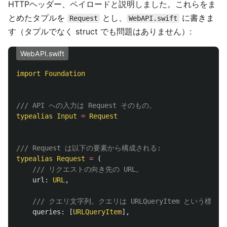
HTTPヘッダー、ペイロードと説明しました。これらをま
とめたタプルを
とし、
に書きま
Request
WebAPI.swift
す（タプルでなく struct でも問題はありません）:
WebAPI.swift
import
Foundation
/// API への入力は Request そのもの。
typealias
Input
=
Request
/// Request は以下の要素から構成される:
typealias
Request
=
(
/// リクエストの向き先の URL。
url
:
URL
,
/// クエリ文字列。クエリは URLQueryItem という標
queries
:
[
URLQueryItem
],