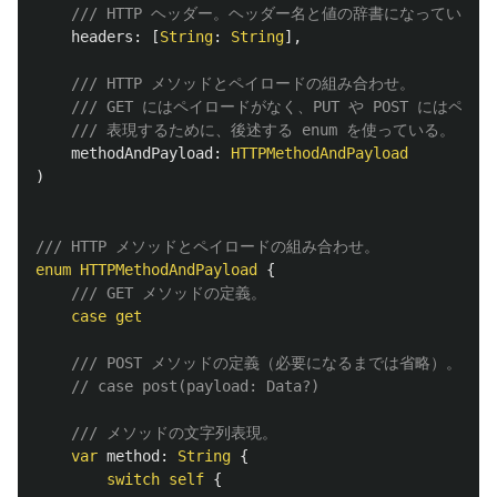
/// HTTP ヘッダー。ヘッダー名と値の辞書になっている。
headers
:
[
String
:
String
],
/// HTTP メソッドとペイロードの組み合わせ。
/// GET にはペイロードがなく、PUT や POST にはペ
/// 表現するために、後述する enum を使っている。
methodAndPayload
:
HTTPMethodAndPayload
)
/// HTTP メソッドとペイロードの組み合わせ。
enum
HTTPMethodAndPayload
{
/// GET メソッドの定義。
case
get
/// POST メソッドの定義（必要になるまでは省略）。
// case post(payload: Data?)
/// メソッドの文字列表現。
var
method
:
String
{
switch
self
{