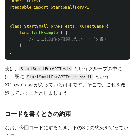
import
XCTest
@testable
import
StartSmallForAPI
class
StartSmallForAPITests
:
XCTestCase
{
func
testExample
()
{
// ここに動作を確認したいコードを書く。
}
}
実は、
というグループの中に
StartSmallForAPITests
は、既に
という
StartSmallForAPITests.swift
XCTestCase が入っているはずです。そこで、これを改
造していくこととしましょう。
コードを書くときの約束
なお、今回コードにするとき、下の3つの約束を守ってい