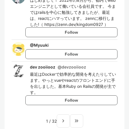
はじめまして！ 2022年の8月から、都内でweb
エンジニアとして働いている会社員です。 今ま
ではrailsを中心に勉強してきましたが、最近
は、reactにハマっています。 zennに移行しま
した!（ https://zenn.dev/kingdom0927 ）
Follow
@
Myuuki
Follow
dev zooiiooz
@
devzooiiooz
最近はDockerで効率的な開発を考えたりしてい
ます。やっとvueやreactのフロントエンドに手
を出しました。基本Ruby on Railsの開発が主で
す。
Follow
navigate_next
keyboard_double_arrow_right
1
/
32