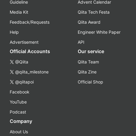
Guideline
Advent Calendar
Media Kit
Qiita Tech Festa
Feedback/Requests
Qiita Award
Help
Engineer White Paper
Advertisement
API
Official Accounts
Our service
@Qiita
Qiita Team
@qiita_milestone
Qiita Zine
@qiitapoi
Official Shop
Facebook
YouTube
Podcast
Company
About Us