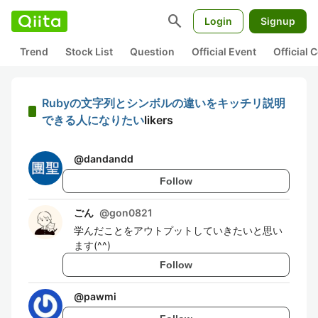
search
Login
Signup
Trend
Stock List
Question
Official Event
Official
Rubyの文字列とシンボルの違いをキッチリ説明
できる人になりたい
likers
@
dandandd
Follow
ごん
@
gon0821
学んだことをアウトプットしていきたいと思い
ます(^^)
Follow
@
pawmi