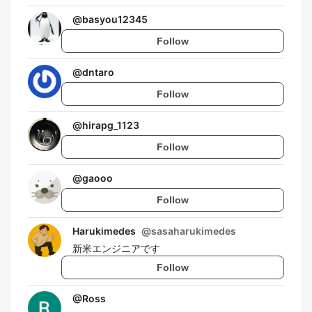
@
basyou12345
Follow
@
dntaro
Follow
@
hirapg_1123
Follow
@
gaooo
Follow
Harukimedes
@
sasaharukimedes
新米エンジニアです
Follow
@
Ross