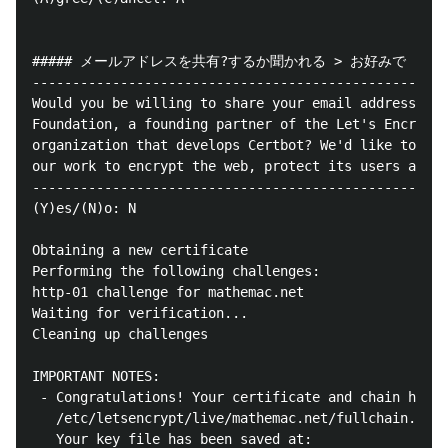
##### メールアドレスを共有?するか聞かれる > お好みで

----------------------------------------------------
Would you be willing to share your email address wit
Foundation, a founding partner of the Let's Encrypt 
organization that develops Certbot? We'd like to sen
our work to encrypt the web, protect its users and d
----------------------------------------------------
(Y)es/(N)o: N

Obtaining a new certificate

Performing the following challenges:

http-01 challenge for mathemac.net

Waiting for verification...

Cleaning up challenges

IMPORTANT NOTES:

 - Congratulations! Your certificate and chain have 
   /etc/letsencrypt/live/mathemac.net/fullchain.pem

   Your key file has been saved at:
