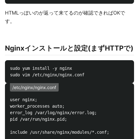
HTMLっぽいのが返って来てるのが確認できればOKで
す。
Nginxインストールと設定(まずHTTPで)
sudo yum install -y nginx

/etc/nginx/nginx.conf
user nginx;

worker_processes auto;

error_log /var/log/nginx/error.log;

pid /var/run/nginx.pid;

include /usr/share/nginx/modules/*.conf;
