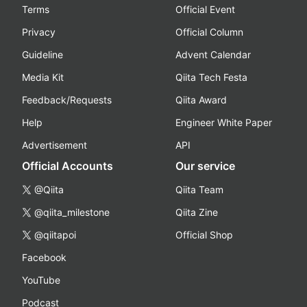
Terms
Official Event
Privacy
Official Column
Guideline
Advent Calendar
Media Kit
Qiita Tech Festa
Feedback/Requests
Qiita Award
Help
Engineer White Paper
Advertisement
API
Official Accounts
Our service
@Qiita
Qiita Team
@qiita_milestone
Qiita Zine
@qiitapoi
Official Shop
Facebook
YouTube
Podcast