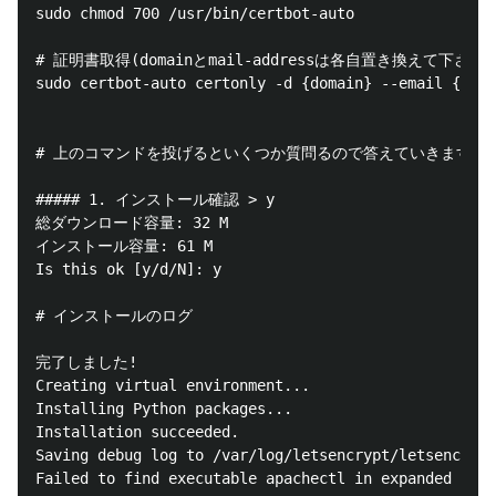
sudo chmod 700 /usr/bin/certbot-auto

# 証明書取得(domainとmail-addressは各自置き換えて下さい)

sudo certbot-auto certonly -d {domain} --email {mail
# 上のコマンドを投げるといくつか質問るので答えていきます

##### 1. インストール確認 > y

総ダウンロード容量: 32 M

インストール容量: 61 M

Is this ok [y/d/N]: y

# インストールのログ

完了しました!

Creating virtual environment...

Installing Python packages...

Installation succeeded.

Saving debug log to /var/log/letsencrypt/letsencrypt
Failed to find executable apachectl in expanded PATH