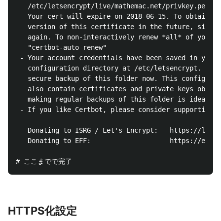
   /etc/letsencrypt/live/mathemac.net/privkey.pem

   Your cert will expire on 2018-06-15. To obtain a 
   version of this certificate in the future, simply
   again. To non-interactively renew *all* of your c
   "certbot-auto renew"

 - Your account credentials have been saved in your 
   configuration directory at /etc/letsencrypt. You 
   secure backup of this folder now. This configurat
   also contain certificates and private keys obtain
   making regular backups of this folder is ideal.

 - If you like Certbot, please consider supporting o
   Donating to ISRG / Let's Encrypt:   https://letse
   Donating to EFF:                    https://eff.o
HTTPS化設定