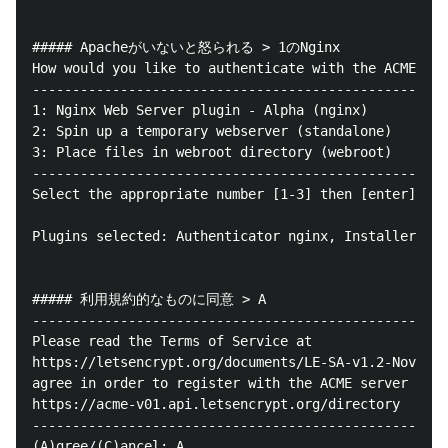
##### Apacheがいないと怒られる > 1のNginx

How would you like to authenticate with the ACME CA?

----------------------------------------------------
1: Nginx Web Server plugin - Alpha (nginx)

2: Spin up a temporary webserver (standalone)

3: Place files in webroot directory (webroot)

----------------------------------------------------
Select the appropriate number [1-3] then [enter] (pr
Plugins selected: Authenticator nginx, Installer Non
##### 利用規約的なものに同意 > A

----------------------------------------------------
Please read the Terms of Service at

https://letsencrypt.org/documents/LE-SA-v1.2-Novembe
agree in order to register with the ACME server at

https://acme-v01.api.letsencrypt.org/directory

----------------------------------------------------
(A)gree/(C)ancel: A
