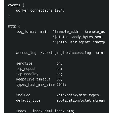
events {

    worker_connections 1024;

}

http {

    log_format  main  '$remote_addr - $remote_user [
                      '$status $body_bytes_sent "$ht
                      '"$http_user_agent" "$http_x_f
    access_log  /var/log/nginx/access.log  main;

    sendfile            on;

    tcp_nopush          on;

    tcp_nodelay         on;

    keepalive_timeout   65;

    types_hash_max_size 2048;

    include             /etc/nginx/mime.types;

    default_type        application/octet-stream;

    index   index.html index.htm;
