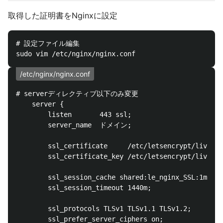
取得した証明書をNginxに設定
# 設定ファイル編集

/etc/nginx/nginx.conf
# serverディレクティブ以下のみ変更

    server {

        listen       443 ssl;

        server_name  ドメイン;

        ssl_certificate     /etc/letsencrypt/live/
        ssl_certificate_key /etc/letsencrypt/live/
        ssl_session_cache shared:le_nginx_SSL:1m;

        ssl_session_timeout 1440m;

        ssl_protocols TLSv1 TLSv1.1 TLSv1.2;

        ssl_prefer_server_ciphers on;
