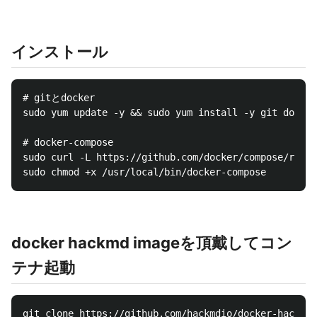
インストール
# gitとdocker

sudo yum update -y && sudo yum install -y git docker

# docker-compose

sudo curl -L https://github.com/docker/compose/relea
docker hackmd imageを頂戴してコン
テナ起動
git clone https://github.com/hackmdio/docker-hackmd.