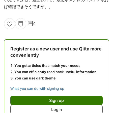
ば確認できそうですが、、
comment
0
Register as a new user and use Qiita more
conveniently
You get articles that match your needs
You can efficiently read back useful information
You can use dark theme
What you can do with signing up
Sign up
Login