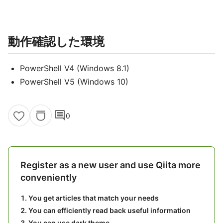
動作確認した環境
PowerShell V4 (Windows 8.1)
PowerShell V5 (Windows 10)
comment
0
Register as a new user and use Qiita more
conveniently
You get articles that match your needs
You can efficiently read back useful information
You can use dark theme