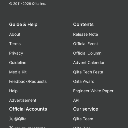
© 2011-
2026
Qiita Inc.
Guide & Help
Contents
About
Release Note
Terms
Official Event
Privacy
Official Column
Guideline
Advent Calendar
Media Kit
Qiita Tech Festa
Feedback/Requests
Qiita Award
Help
Engineer White Paper
Advertisement
API
Official Accounts
Our service
@Qiita
Qiita Team