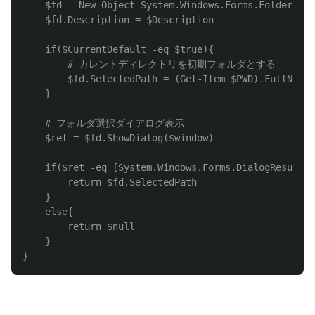
    $fd = New-Object System.Windows.Forms.FolderBrow
    $fd
.Description
 = $Description

    if($CurrentDefault -eq $true){

        # カレントディレクトリを初期フォルダとする

        $fd.SelectedPath = (Get-Item $PWD).FullName

    }

    # フォルダ選択ダイアログ表示

    $ret = $fd.ShowDialog($window)

    if($ret -eq [System.Windows.Forms.DialogResult]:
        return $fd.SelectedPath

    }

    else{

        return $null

    }
