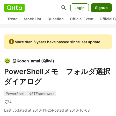
search
Login
Signup
Trend
Stock List
Question
Official Event
Official
info
More than 5 years have passed since last update.
@
Kosen-amai
(
Qiiwi
)
PowerShellメモ フォルダ選択
ダイアログ
PowerShell
.NETFramework
4
Last updated at
2016-11-25
Posted at
2016-10-08