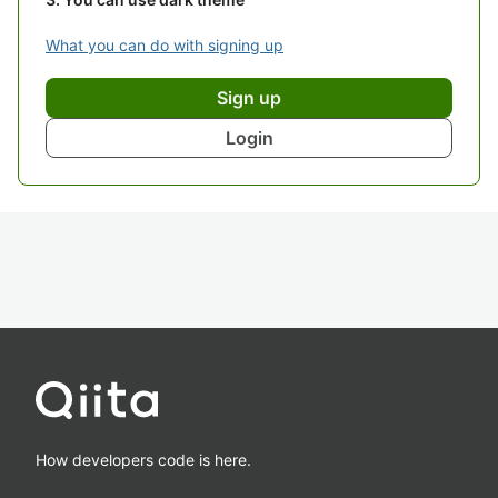
What you can do with signing up
Sign up
Login
How developers code is here.