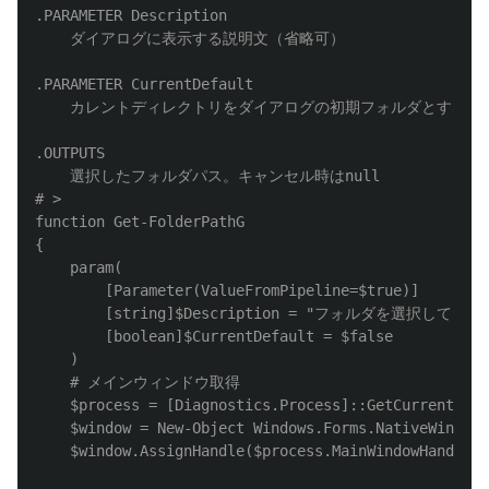
.PARAMETER
 Description

    ダイアログに表示する説明文（省略可）

.PARAMETER
 CurrentDefault

    カレントディレクトリをダイアログの初期フォルダとするか
.OUTPUTS
    選択したフォルダパス。キャンセル時はnull

# >

function Get-FolderPathG

{

    param(

        [Parameter(ValueFromPipeline=$true)]

        [string]$Description = "フォルダを選択してくだ
        [boolean]$CurrentDefault = $false

    )

    # メインウィンドウ取得

    $process = [Diagnostics.Process]::GetCurrentProc
    $window = New-Object Windows.Forms.NativeWindow

    $window.AssignHandle($process.MainWindowHandle)
