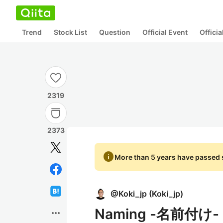
Trend
Stock List
Question
Official Event
Offici
2319
2373
info
More than 5 years have passed s
@
Koki_jp
(
Koki_jp
)
Naming -名前付け-
more_horiz