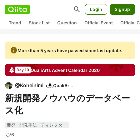
search
Login
Signup
Trend
Stock List
Question
Official Event
Official
info
More than 5 years have passed since last update.
QualiArts
Advent Calendar
2020
Day 10
@
Koheinimi
in
QualiArts
新規開発ノウハウのデータベー
ス化
開発
開発手法
ディレクター
6