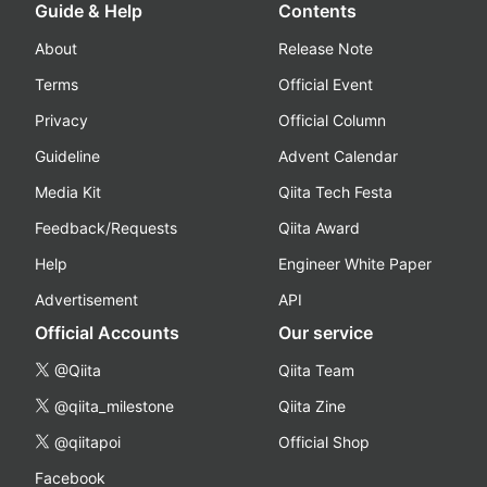
Guide & Help
Contents
About
Release Note
Terms
Official Event
Privacy
Official Column
Guideline
Advent Calendar
Media Kit
Qiita Tech Festa
Feedback/Requests
Qiita Award
Help
Engineer White Paper
Advertisement
API
Official Accounts
Our service
@Qiita
Qiita Team
@qiita_milestone
Qiita Zine
@qiitapoi
Official Shop
Facebook