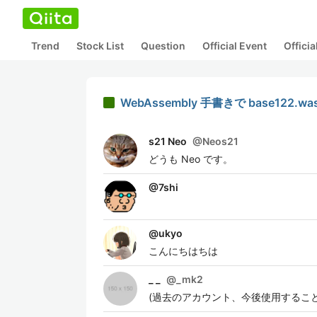
Trend
Stock List
Question
Official Event
Offici
WebAssembly 手書きで base122.
s21 Neo
@
Neos21
どうも Neo です。
@
7shi
@
ukyo
こんにちはちは
_ _
@
_mk2
(過去のアカウント、今後使用するこ