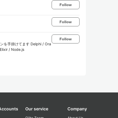
Follow
Follow
Follow
掛けてます Delphi / Ora
ir / Node.js
 Accounts
Our service
Company
Qiita Team
About Us