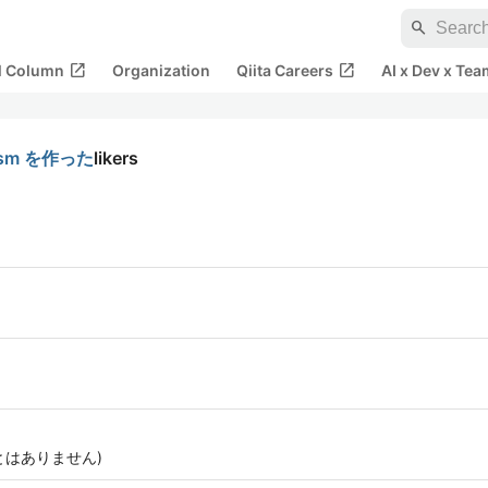
search
open_in_new
open_in_new
al Column
Organization
Qiita Careers
AI x Dev x Tea
wasm を作った
likers
とはありません)