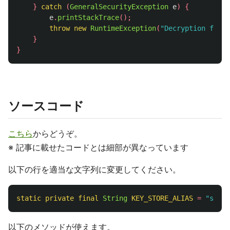
}
catch
(
GeneralSecurityException
e
)
{
e
.
printStackTrace
();
throw
new
RuntimeException
(
"Decryption faile
}
}
ソースコード
こちら
からどうぞ。
※ 記事に載せたコードとは細部が異なっています
以下の行を適当な文字列に変更してください。
static
private
final
String
KEY_STORE_ALIAS
=
"sampl
以下のメソッドが使えます。