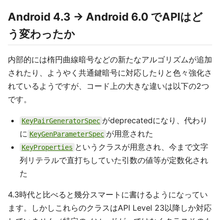
Android 4.3 -> Android 6.0 でAPIはど
う変わったか
内部的には楕円曲線暗号などの新たなアルゴリズムが追加
されたり、ようやく共通鍵暗号に対応したりと色々強化さ
れているようですが、コード上の大きな違いは以下の2つ
です。
がdeprecatedになり、代わり
KeyPairGeneratorSpec
に
が用意された
KeyGenParameterSpec
というクラスが用意され、今まで文字
KeyProperties
列リテラルで直打ちしていた引数の値等が定数化され
た
4.3時代と比べると幾分スマートに書けるようになってい
ます。しかしこれらのクラスはAPI Level 23以降しか対応