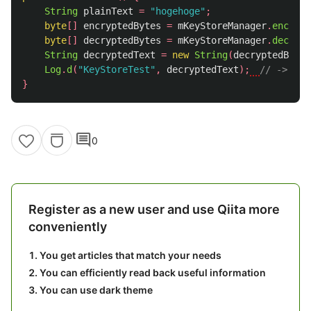
String
plainText
=
"hogehoge"
;
byte
[]
encryptedBytes
=
mKeyStoreManager
.
encrypt
byte
[]
decryptedBytes
=
mKeyStoreManager
.
decrypt
String
decryptedText
=
new
String
(
decryptedBytes
Log
.
d
(
"KeyStoreTest"
,
decryptedText
);
// -> hog
}
comment
0
Register as a new user and use Qiita more
conveniently
You get articles that match your needs
You can efficiently read back useful information
You can use dark theme