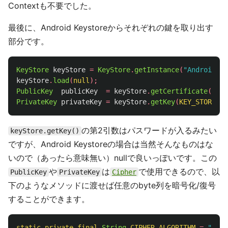
Contextも不要でした。
最後に、Android Keystoreからそれぞれの鍵を取り出す
部分です。
KeyStore
keyStore
=
KeyStore
.
getInstance
(
"AndroidKey
keyStore
.
load
(
null
);
PublicKey
publicKey
=
keyStore
.
getCertificate
(
KEY_
PrivateKey
privateKey
=
keyStore
.
getKey
(
KEY_STORE_AL
の第2引数はパスワードが入るみたい
keyStore.getKey()
ですが、Android Keystoreの場合は当然そんなものはな
いので（あったら意味無い）nullで良いっぽいです。この
や
は
で使用できるので、以
PublicKey
PrivateKey
Cipher
下のようなメソッドに渡せば任意のbyte列を暗号化/復号
することができます。
static
private
final
String
CIPHER_ALGORITHM
=
"RSA/