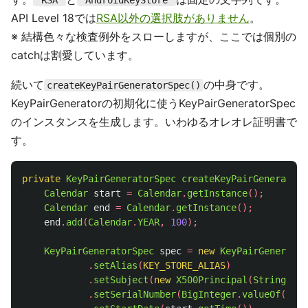
"RSA"
"AndroidKeyStore"
API Level 18では
RSA以外の選択肢がありません
。
※ 結構色々な検査例外をスローしますが、ここでは個別の
catchは割愛しています。
続いて
の中身です。
createKeyPairGeneratorSpec()
KeyPairGeneratorの初期化に使うKeyPairGeneratorSpec
のインスタンスを生成します。いわゆるオレオレ証明書で
す。
private
KeyPairGeneratorSpec
createKeyPairGeneratorS
Calendar
start
=
Calendar
.
getInstance
();
Calendar
end
=
Calendar
.
getInstance
();
end
.
add
(
Calendar
.
YEAR
,
100
);
KeyPairGeneratorSpec
spec
=
new
KeyPairGenerator
.
setAlias
(
KEY_STORE_ALIAS
)
.
setSubject
(
new
X500Principal
(
String
.
for
.
setSerialNumber
(
BigInteger
.
valueOf
(
1000