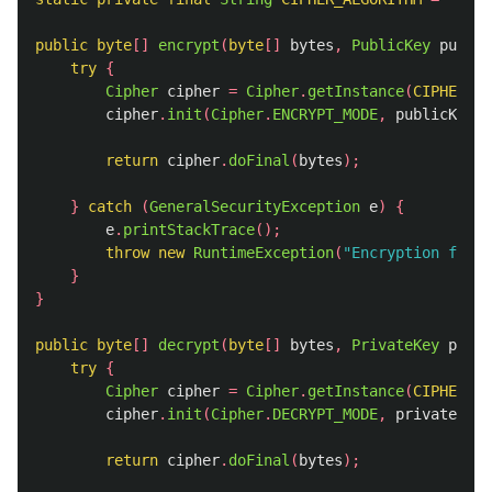
public
byte
[]
encrypt
(
byte
[]
bytes
,
PublicKey
public
try
{
Cipher
cipher
=
Cipher
.
getInstance
(
CIPHER_AL
cipher
.
init
(
Cipher
.
ENCRYPT_MODE
,
publicKey
);
return
cipher
.
doFinal
(
bytes
);
}
catch
(
GeneralSecurityException
e
)
{
e
.
printStackTrace
();
throw
new
RuntimeException
(
"Encryption faile
}
}
public
byte
[]
decrypt
(
byte
[]
bytes
,
PrivateKey
priva
try
{
Cipher
cipher
=
Cipher
.
getInstance
(
CIPHER_AL
cipher
.
init
(
Cipher
.
DECRYPT_MODE
,
privateKey
)
return
cipher
.
doFinal
(
bytes
);