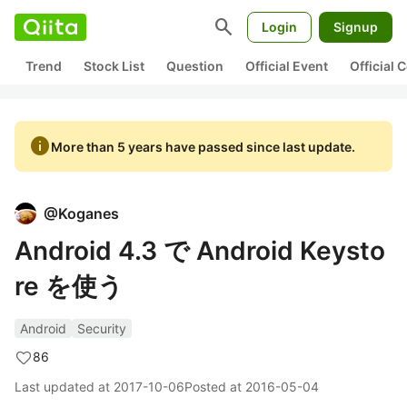
search
Login
Signup
Trend
Stock List
Question
Official Event
Official
info
More than 5 years have passed since last update.
@
Koganes
Android 4.3 で Android Keysto
re を使う
Android
Security
86
Last updated at
2017-10-06
Posted at
2016-05-04