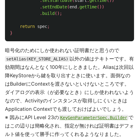
.
setStartDate
(
start
.
getTime
())
.
setEndDate
(
end
.
getTime
())
.
build
();
return
spec
;
}
暗号化のためにしか使われない証明書だと思うので
以外の値はテキトーです。有
setAlias(KEY_STORE_ALIAS)
効期間はなんとなく100年にしときました。Aliasは次回以
降KeyStoreから鍵を取り出すときに使います。面倒なの
はBuilderにContextを渡さないといけないところです。
ダイアログの表示（が必要なとき）にしか使われないよう
なので、Activityのインスタンスが取得しにくいときは
Application Contextでも渡しておけばよいでしょう。
※ 因みにAPI Level 23の
で
KeyGenParameterSpec.Builder
はこの辺りは簡略化され、指定が無ければ証明書はデフォ
ルト値を使って勝手に作ってくれるようなりました。