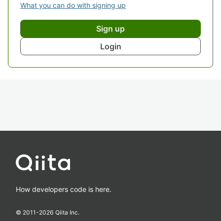
What you can do with signing up
Sign up
Login
How developers code is here.
© 2011-
2026
Qiita Inc.