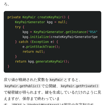
ろ。
private
KeyPair
createKeyPair
()
{
KeyPairGenerator
kpg
=
null
;
try
{
kpg
=
KeyPairGenerator
.
getInstance
(
"RSA"
,
"A
kpg
.
initialize
(
createKeyPairGeneratorSpec
())
}
catch
(
Exception
e
)
{
e
.
printStackTrace
();
return
null
;
}
return
kpg
.
generateKeyPair
();
}
戻り値が格納された変数を
とすると、
keyPair
で公開鍵、
keyPair.getPublic()
keyPair.getPrivate()
で秘密鍵が得られます。鍵を生成しているだけのように見
えますが、保存まで終わっていま
す。
と
は固定の文字列です。