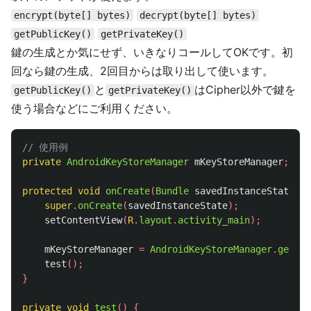
encrypt(byte[] bytes)
decrypt(byte[] bytes)
getPublicKey()
getPrivateKey()
鍵の生成とか気にせず、いきなりコールしてOKです。初
回なら鍵の生成、2回目からは取り出して使います。
と
はCipher以外で鍵を
getPublicKey()
getPrivateKey()
使う場合などにご利用ください。
// 使用例
private
AndroidKeyStoreManager
mKeyStoreManager
;
protected
void
onCreate
(
Bundle
savedInstanceState
)
{
super
.
onCreate
(
savedInstanceState
);
setContentView
(
R
.
layout
.
activity_main
);
mKeyStoreManager
=
AndroidKeyStoreManager
.
getIns
test
();
}
private
void
test
()
{