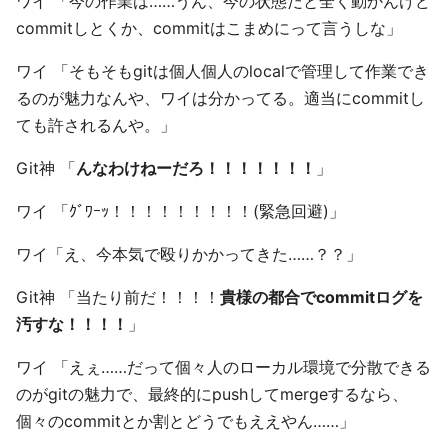
ワイ 「今の作業は……うん、今の状態だと全く動かんけど
commitしとくか、commitはこまめにって言うしな」
ワイ 「そもそもgitは個人個人のlocalで管理して作業でき
るのが魅力なんや、ワイは分かってる。適当にcommitし
ても許されるんや。」
Git神 「
んなわけねーだろ！！！！！！！
」
ワイ 「ｸﾞﾜｰｯ！！！！！！！！！(緊急回避)」
ワイ「え、今本気で殴りかかってきた……？？」
Git神 「当たり前だ！！！！
貴様の都合でcommitログを
汚すな！！！！
」
ワイ 「えぇ……だって個々人のローカル環境で分散できる
のがgitの魅力で、最終的にpushしてmergeするなら、
個々のcommitとか割とどうでもええやん……」