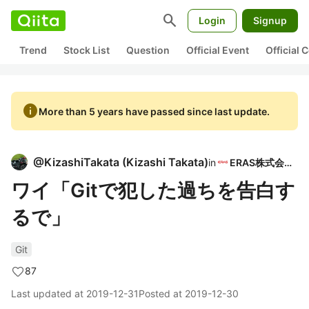
search
Login
Signup
Trend
Stock List
Question
Official Event
Official
info
More than 5 years have passed since last update.
@
KizashiTakata
(
Kizashi Takata
)
in
ERAS株式会社
ワイ「Gitで犯した過ちを告白す
るで」
Git
87
Last updated at
2019-12-31
Posted at
2019-12-30