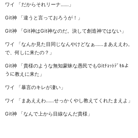
ワイ 「だからそれリーナ……」
Git神 「違うと言っておろうが！」
Git神 「Git神はGit神なのだ。決して創造神ではない」
ワイ 「なんか見た目同じなんやけどなぁ……まあええわ。
で、何しに来たの？」
Git神 「貴様のような無知蒙昧な愚民でもGitﾁｮｯﾄﾃﾞｷﾙよ
うに教えに来た」
ワイ 「暴言のキレが凄い」
ワイ 「まあええわ……せっかくやし教えてくれたまえよ」
Git神 「なんで上から目線なんだ貴様」