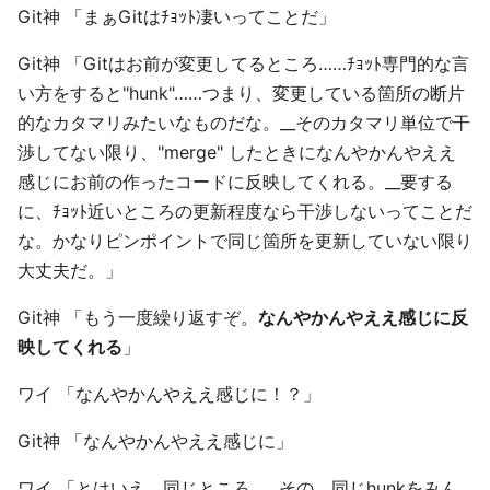
Git神 「まぁGitはﾁｮｯﾄ凄いってことだ」
Git神 「Gitはお前が変更してるところ……ﾁｮｯﾄ専門的な言
い方をすると"hunk"……つまり、変更している箇所の断片
的なカタマリみたいなものだな。__そのカタマリ単位で干
渉してない限り、"merge" したときになんやかんやええ
感じにお前の作ったコードに反映してくれる。__要する
に、ﾁｮｯﾄ近いところの更新程度なら干渉しないってことだ
な。かなりピンポイントで同じ箇所を更新していない限り
大丈夫だ。」
Git神 「もう一度繰り返すぞ。
なんやかんやええ感じに反
映してくれる
」
ワイ 「なんやかんやええ感じに！？」
Git神 「なんやかんやええ感じに」
ワイ 「とはいえ、同じところ……その、同じhunkをみん