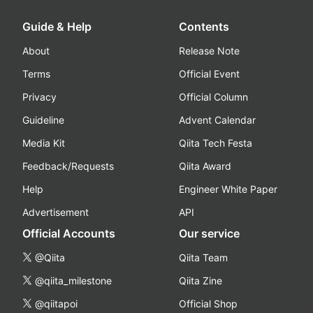
Guide & Help
Contents
About
Release Note
Terms
Official Event
Privacy
Official Column
Guideline
Advent Calendar
Media Kit
Qiita Tech Festa
Feedback/Requests
Qiita Award
Help
Engineer White Paper
Advertisement
API
Official Accounts
Our service
@Qiita
Qiita Team
@qiita_milestone
Qiita Zine
@qiitapoi
Official Shop