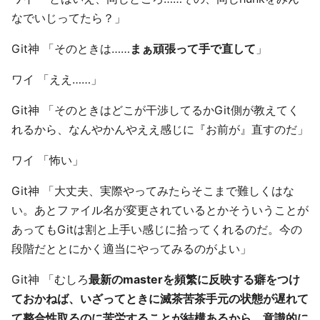
なでいじってたら？」
Git神 「そのときは……
まぁ頑張って手で直して
」
ワイ 「ええ……」
Git神 「そのときはどこが干渉してるかGit側が教えてく
れるから、なんやかんやええ感じに『お前が』直すのだ」
ワイ 「怖い」
Git神 「大丈夫、実際やってみたらそこまで難しくはな
い。あとファイル名が変更されているとかそういうことが
あってもGitは割と上手い感じに拾ってくれるのだ。今の
段階だととにかく適当にやってみるのがよい」
Git神 「むしろ
最新のmasterを頻繁に反映する癖をつけ
ておかねば、いざってときに滅茶苦茶手元の状態が遅れて
て整合性取るのに苦労することが結構あるから、意識的に