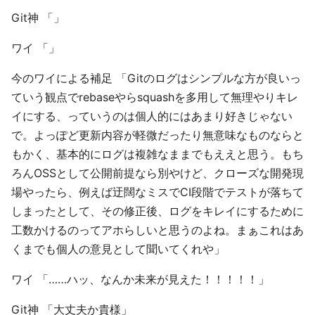
Git神 「」
ワイ 「」
今のワイによる補足 「Gitのログはシンプルな方が良いっ
ていう観点でrebaseやらsquashを多用して無理やりキレ
イにする、っていうのは個人的にはあまり好きじゃない
で。よっぽど更新内容が軽微だったり無意味なものならと
もかく、基本的にログは複雑なままでもええと思う。もち
ろんOSSとして公開前提なら別やけど、クローズな開発現
場やったら、例えば迂闊なミスでCI段階でテストが落ちて
しまったとして、その修正後、ログをキレイにするために
工数かけるのってアホらしいと思うのよね。まぁこれはあ
くまでも個人の意見として聞いてくれや」
ワイ 「……ハッ、なんか未来が見えた！！！！！」
Git神 「大丈夫か貴様」