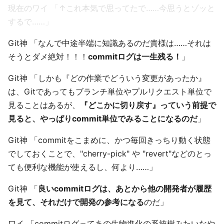
現在のワイ 「↑これ本気で思ってたで……今思うとゾッと
するで……」
Git神 「なんで中途半端に知識あるのだ貴様は……それは
そうとダメ絶対！！！
commitログは一生残る！
」
Git神 「しかも『どの作業でどういう変更があったか』
は、Gitであってもブランチ単位やプルリクエスト単位で
見ることはあるが、
『どこかに切り戻す』っていう前提で
見ると、やっぱりcommit単位でみることになるのだ
」
Git神 「commitをこまめに、かつ毎回きっちり動く状態
でしておくことで、"cherry-pick" や "revert"などのとっ
ても便利な機能が使えるし、何より……」
Git神 「
良いcommitログは、あとから他の開発者が履歴
を見て、それだけで開発の参考になる
のだ」
ワイ 「commitログってあの生物進化の系統樹みたいなや