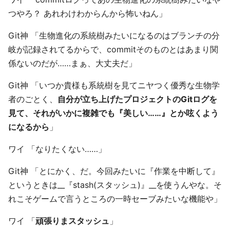
つやろ？ あれわけわからんから怖いねん」
Git神 「生物進化の系統樹みたいになるのはブランチの分
岐が記録されてるからで、commitそのものとはあまり関
係ないのだが……まぁ、大丈夫だ」
Git神 「いつか貴様も系統樹を見てニヤつく優秀な生物学
者のごとく、
自分が立ち上げたプロジェクトのGitログを
見て、それがいかに複雑でも『美しい……』とか呟くよう
になるから
」
ワイ 「なりたくない……」
Git神 「とにかく、だ。今回みたいに『作業を中断して』
というときは__『stash(スタッシュ)』__を使うんやな。そ
れこそゲームで言うところの一時セーブみたいな機能や」
ワイ 「
頑張りまスタッシュ
」