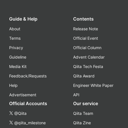
Guide & Help
Contents
About
Release Note
Terms
Official Event
Privacy
Official Column
Guideline
Advent Calendar
Media Kit
Qiita Tech Festa
Feedback/Requests
Qiita Award
Help
Engineer White Paper
Advertisement
API
Official Accounts
Our service
@Qiita
Qiita Team
@qiita_milestone
Qiita Zine