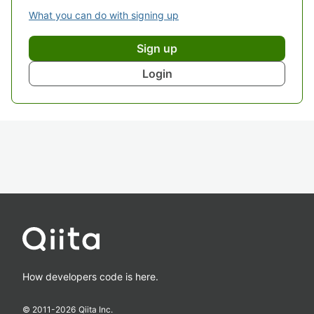
What you can do with signing up
Sign up
Login
How developers code is here.
© 2011-
2026
Qiita Inc.