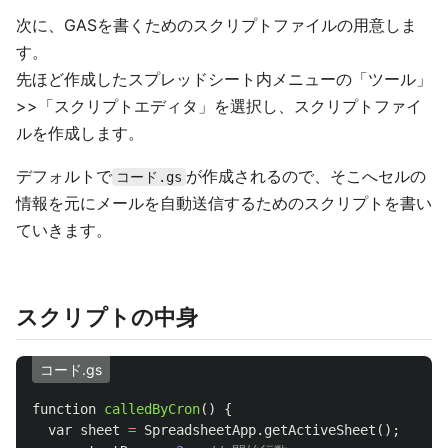
次に、GASを書くためのスクリプトファイルの用意しま
す。
先ほど作成したスプレッドシート内メニューの「ツール」
>>「スクリプトエディタ」を選択し、スクリプトファイ
ルを作成します。
デフォルトで
が作成されるので、そこへセルの
コード.gs
情報を元にメールを自動送信するためのスクリプトを書い
ていきます。
スクリプトの中身
コード.gs
function
calledByCron
()
{
var
sheet
=
SpreadsheetApp
.
getActiveSheet
();
//