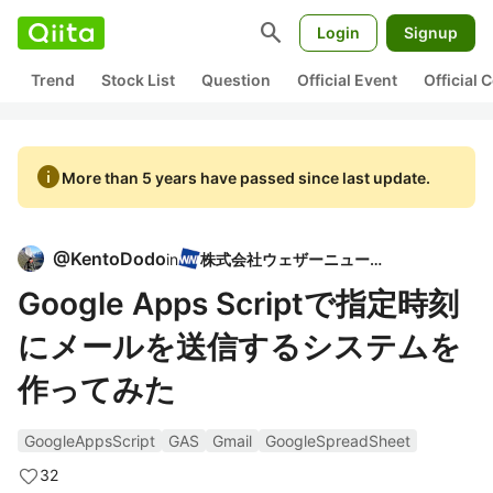
search
Login
Signup
Trend
Stock List
Question
Official Event
Official
info
More than 5 years have passed since last update.
@
KentoDodo
in
株式会社ウェザーニューズ
Google Apps Scriptで指定時刻
にメールを送信するシステムを
作ってみた
GoogleAppsScript
GAS
Gmail
GoogleSpreadSheet
32