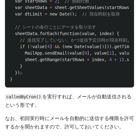
var
startRows
=
2
;
// 開始行数
var
sheetData
=
sheet
.
getSheetValues
(
startRows
,
1
,
var
dtLimit
=
new
Date
();
// 現在時刻を取得
// シートの各行ごとにデータを取り出す
sheetData
.
forEach
(
function
(
value
,
index
)
{
// 送信完了していない、かつ送信予定日時が現在時刻より
if
(
!
value
[
4
]
&&
(
new
Date
(
value
[
3
])).
getTime
()
MailApp
.
sendEmail
(
value
[
0
],
value
[
1
],
value
[
2
]
sheet
.
getRange
(
startRows
+
index
,
4
+
1
).
setVa
}
});
}
を実行すれば、メールが自動送信される
calledByCron()
という形です。
なお、初回実行時にメールを自動的に送信する権限を許可
するかを聞かれますので、許可しておいてください。