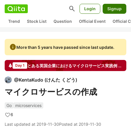
search
Login
Signup
Trend
Stock List
Question
Official Event
Official
info
More than 5 years have passed since last update.
とある英国企業におけるマイクロサービス実践例
Advent Calendar
Day 1
@
KentaKudo
(
けんた くどう
)
マイクロサービスの作成
Go
microservices
6
Last updated at
2019-11-30
Posted at
2019-11-30