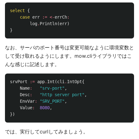
select
{
case
err
:=
<-
errCh
:
log
.
Println
(
err
)
}
なお、サーバのポート番号は変更可能なように環境変数と
して受け取れるようにします。mow.cliライブラリではこ
んな感じに記述します。
srvPort
:=
app
.
Int
(
cli
.
IntOpt
{
Name
:
"srv-port"
,
Desc
:
"http server port"
,
EnvVar
:
"SRV_PORT"
,
Value
:
8080
,
})
では、実行してcurlしてみましょう。