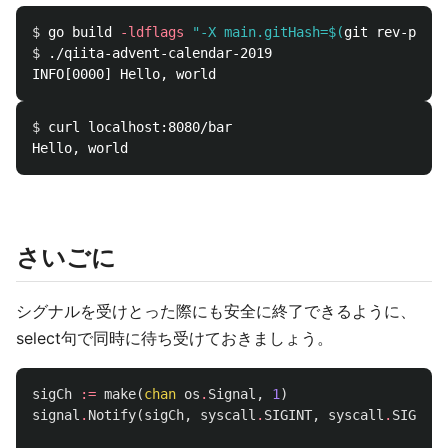
$ 
go build 
-ldflags
"-X main.gitHash=
$(
git rev-parse
$ 
./qiita-advent-calendar-2019                      
INFO[0000] Hello, world                             
$ 
curl localhost:8080/bar

さいごに
シグナルを受けとった際にも安全に終了できるように、
select句で同時に待ち受けておきましょう。
sigCh
:=
make
(
chan
os
.
Signal
,
1
)
signal
.
Notify
(
sigCh
,
syscall
.
SIGINT
,
syscall
.
SIGTERM