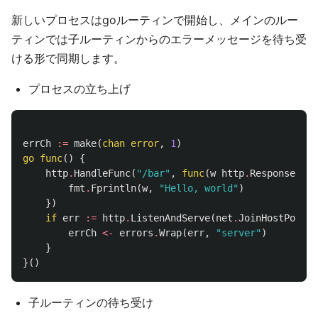
新しいプロセスはgoルーティンで開始し、メインのルー
ティンでは子ルーティンからのエラーメッセージを待ち受
ける形で同期します。
プロセスの立ち上げ
errCh
:=
make
(
chan
error
,
1
)
go
func
()
{
http
.
HandleFunc
(
"/bar"
,
func
(
w
http
.
ResponseWrit
fmt
.
Fprintln
(
w
,
"Hello, world"
)
})
if
err
:=
http
.
ListenAndServe
(
net
.
JoinHostPort
(
"
errCh
<-
errors
.
Wrap
(
err
,
"server"
)
}
}()
子ルーティンの待ち受け