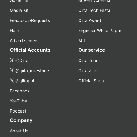
Guideline
Advent Calendar
Media Kit
Qiita Tech Festa
Feedback/Requests
Qiita Award
Help
Engineer White Paper
Advertisement
API
Official Accounts
Our service
@Qiita
Qiita Team
@qiita_milestone
Qiita Zine
@qiitapoi
Official Shop
Facebook
YouTube
Podcast
Company
About Us