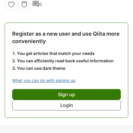
comment
0
Register as a new user and use Qiita more
conveniently
You get articles that match your needs
You can efficiently read back useful information
You can use dark theme
What you can do with signing up
Sign up
Login