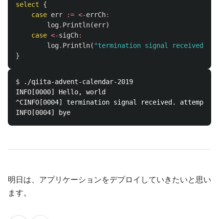
select
{
case
err
:=
<-
errCh
:
log
.
Println
(
err
)
case
<-
sigCh
:
log
.
Println
(
"termination signal received. at
}
$ 
./qiita-advent-calendar-2019 

INFO[0000] Hello, world                             
^CINFO[0004] termination signal received. attempt gr
明日は、アプリケーションをデプロイしていきたいと思い
ます。