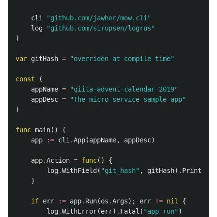
cli
"github.com/jawher/mow.cli"
log
"github.com/sirupsen/logrus"
)
var
gitHash
=
"overriden at compile time"
const
(
appName
=
"qiita-advent-calendar-2019"
appDesc
=
"The micro service sample app"
)
func
main
()
{
app
:=
cli
.
App
(
appName
,
appDesc
)
app
.
Action
=
func
()
{
log
.
WithField
(
"git_hash"
,
gitHash
)
.
Println
(
"
}
if
err
:=
app
.
Run
(
os
.
Args
);
err
!=
nil
{
log
.
WithError
(
err
)
.
Fatal
(
"app run"
)