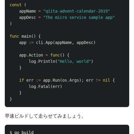
const
(
appName
=
"qiita-advent-calendar-2019"
appDesc
=
"The micro service sample app"
)
func
main
()
{
app
:=
cli
.
App
(
appName
,
appDesc
)
app
.
Action
=
func
()
{
log
.
Println
(
"Hello, world"
)
}
if
err
:=
app
.
Run
(
os
.
Args
);
err
!=
nil
{
log
.
Fatal
(
err
)
}
}
早速ビルドして走らせてみましょう。
$ 