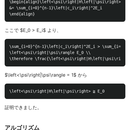
\begin{align}\left<\psi\right|H\left|\psi\right> &= 
&= \sum_{i=0}^{n-1}\left|c_i\right|^2E_i

ここで $E_0 > E_i$ より、
\sum_{i=0}^{n-1}\left|c_i\right|^2E_i > \sum_{i=0}^{
\left<\psi\right|\psi\rangle E_0 \\

$\left<\psi\right|\psi\rangle = 1$ から
証明できました。
アルゴリズム