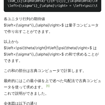
\sum_{ij\alpha\beta}^{}{h^{ij}}_{\alpha\beta}\left<{
各ユニタリ行列の期待値
$\left<{\sigma^i}_{\alpha}\right>$ は量子コンピュータ
で作り出すことができます。
以上から
$\left<\psi(\theta)\right|H\left|\psi(\theta)\right>$ は
$\left<{\sigma^i}_{\alpha}\right>$ の和で求めることが
できます。
この和の部分は古典コンピュータで計算します。
最終的にはこの最小値を上で述べた勾配法で古典コンピュ
1
ータを使って求めます。
これで説明ができました。
全体図は以下の通り