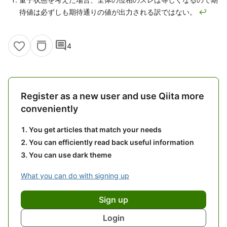
待値は必ずしも期待通りの値が出力される訳ではない。
↩
comment
4
Register as a new user and use Qiita more
conveniently
You get articles that match your needs
You can efficiently read back useful information
You can use dark theme
What you can do with signing up
Sign up
Login