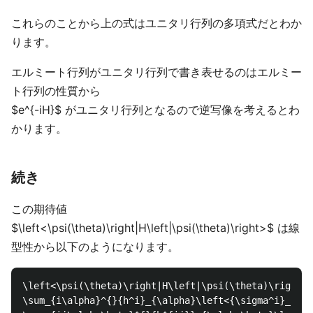
これらのことから上の式はユニタリ行列の多項式だとわか
ります。
エルミート行列がユニタリ行列で書き表せるのはエルミー
ト行列の性質から
$e^{-iH}$ がユニタリ行列となるので逆写像を考えるとわ
かります。
続き
この期待値
$\left<\psi(\theta)\right|H\left|\psi(\theta)\right>$ は線
型性から以下のようになります。
\left<\psi(\theta)\right|H\left|\psi(\theta)\right> 
\sum_{i\alpha}^{}{h^i}_{\alpha}\left<{\sigma^i}_{\al