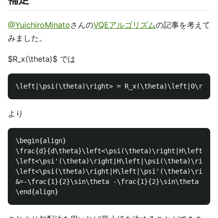
@YuichiroMinato
さんの
VQEアルゴリズム
の記事を考えて
みました。
$R_x(\theta)$ では
より
\begin{align}

\frac{d}{d\theta}\left<\psi(\theta)\right|H\left|\ps
\left<\psi'(\theta)\right|H\left|\psi(\theta)\right>
\left<\psi(\theta)\right|H\left|\psi'(\theta)\right>
&=-\frac{1}{2}\sin\theta -\frac{1}{2}\sin\theta = -\