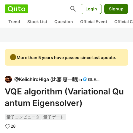
search
Login
Signup
Trend
Stock List
Question
Official Event
Official
info
More than 5 years have passed since last update.
@
KeiichiroHiga
(
比嘉 恵一朗
)
in
GLEAP
VQE algorithm (Variational Qu
antum Eigensolver)
量子コンピュータ
量子ゲート
28