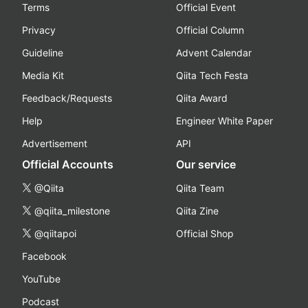
Terms
Official Event
Privacy
Official Column
Guideline
Advent Calendar
Media Kit
Qiita Tech Festa
Feedback/Requests
Qiita Award
Help
Engineer White Paper
Advertisement
API
Official Accounts
Our service
@Qiita
Qiita Team
@qiita_milestone
Qiita Zine
@qiitapoi
Official Shop
Facebook
YouTube
Podcast