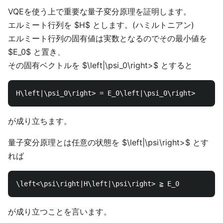
VQEを使う上で重要な量子変分原理を証明します。
エルミート行列を $H$ とします。(ハミルトニアン)
エルミート行列の固有値は実数となるのでその最小値を
$E_0$ と置き、
その固有ベクトルを $\left|\psi_0\right>$ とすると
が成り立ちます。
量子変分原理とは任意の状態を $\left|\psi\right>$ とす
れば
が成り立つことを言います。