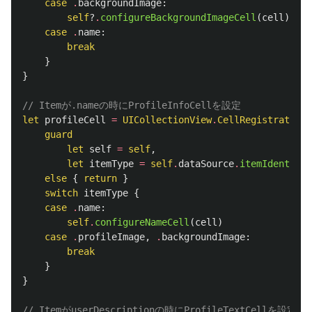
case
.
backgroundImage
:
self
?
.
configureBackgroundImageCell
(
cell
)
case
.
name
:
break
}
}
// Itemが.nameの時にProfileInfoCellを設定
let
profileCell
=
UICollectionView
.
CellRegistration
<
guard
let
self
=
self
,
let
itemType
=
self
.
dataSource
.
itemIdentifie
else
{
return
}
switch
itemType
{
case
.
name
:
self
.
configureNameCell
(
cell
)
case
.
profileImage
,
.
backgroundImage
:
break
}
}
// ItemがuserDescriptionの時にProfileTextCellを設定