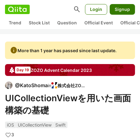
search
Login
Signup
Trend
Stock List
Question
Official Event
Official
info
More than 1 year has passed since last update.
ZOZO
Advent Calendar
2023
Day 19
@
KatoShoma
in
株式会社ZOZO
UICollectionViewを用いた画面
構築の基礎
iOS
UICollectionView
Swift
3