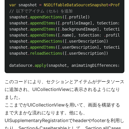
var
snapshot
=
NSDiffableDataSourceSnapshot
<
ProfileS
// 以下でアイテム（セル）を追加
snapshot
.
appendSections
([
.
profile
])
snapshot
.
appendItems
([
.
profileImage
],
toSection
:
.
pr
snapshot
.
appendItems
([
.
backgroundImage
],
toSection
:
snapshot
.
appendItems
([
.
name
],
toSection
:
.
profile
)
snapshot
.
appendSections
([
.
userDescription
])
snapshot
.
appendItems
([
.
userDescription
],
toSection
:
snapshot
.
reloadSections
([
.
userDescription
])
dataSource
.
apply
(
snapshot
,
animatingDifferences
:
fal
このコードにより、セクションとアイテムがデータソース
に追加され、UICollectionViewに表示されるようになり
ました。
ここまでがUICollectionViewを用いて、画面を構築する
まで大まかな流れになります。他にも、
UISupplementaryRegistrationでheaderやfooterを利用し
たり、SectionをCaseIterableとして、Section.allCases