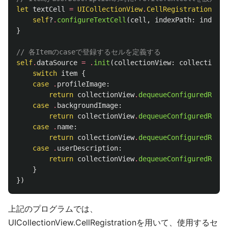
let
textCell
=
UICollectionView
.
CellRegistration
<
Pro
self
?
.
configureTextCell
(
cell
,
indexPath
:
indexPa
}
// 各Itemのcaseで登録するセルを定義する
self
.
dataSource
=
.
init
(
collectionView
:
collectionVi
switch
item
{
case
.
profileImage
:
return
collectionView
.
dequeueConfiguredReusa
case
.
backgroundImage
:
return
collectionView
.
dequeueConfiguredReusa
case
.
name
:
return
collectionView
.
dequeueConfiguredReusa
case
.
userDescription
:
return
collectionView
.
dequeueConfiguredReusa
}
})
上記のプログラムでは、
UICollectionView.CellRegistrationを用いて、使用するセ