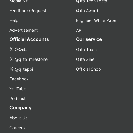
Media Kit
Qiita Tech Festa
Feedback/Requests
Qiita Award
Help
Engineer White Paper
Advertisement
API
Official Accounts
Our service
@Qiita
Qiita Team
@qiita_milestone
Qiita Zine
@qiitapoi
Official Shop
Facebook
YouTube
Podcast
Company
About Us
Careers