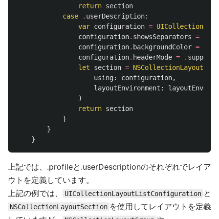
return
section
case
.
userDescription
:
var
configuration
=
UICollectionLayo
configuration
.
showsSeparators
=
fals
configuration
.
backgroundColor
=
.
mai
configuration
.
headerMode
=
.
suppleme
let
section
=
NSCollectionLayoutSect
using
:
configuration
,
layoutEnvironment
:
layoutEnviron
)
return
section
}
}
}
上記では、.profileと.userDescriptionのそれぞれでレイア
ウトを定義しています。
上記の例では、
と
UICollectionLayoutListConfiguration
を使用してレイアウトを定義
NSCollectionLayoutSection