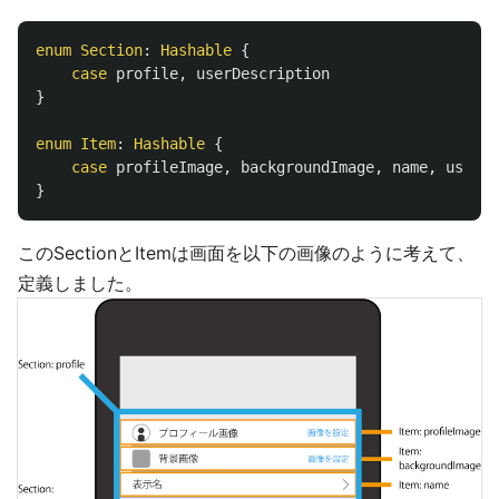
enum
Section
:
Hashable
{
case
profile
,
userDescription
}
enum
Item
:
Hashable
{
case
profileImage
,
backgroundImage
,
name
,
userDe
}
このSectionとItemは画面を以下の画像のように考えて、
定義しました。