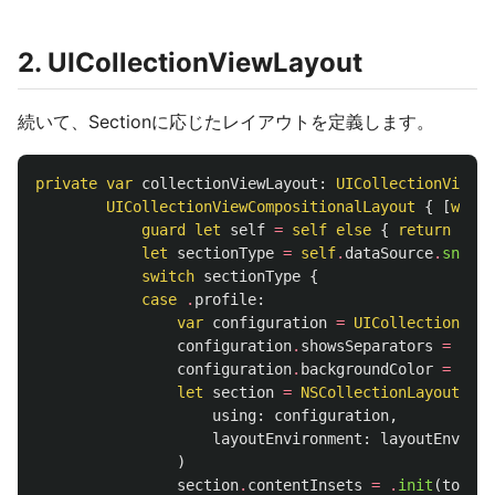
2. UICollectionViewLayout
続いて、Sectionに応じたレイアウトを定義します。
private
var
collectionViewLayout
:
UICollectionViewLa
UICollectionViewCompositionalLayout
{
[
weak
guard
let
self
=
self
else
{
return
nil
let
sectionType
=
self
.
dataSource
.
snapsh
switch
sectionType
{
case
.
profile
:
var
configuration
=
UICollectionLayo
configuration
.
showsSeparators
=
true
configuration
.
backgroundColor
=
.
mai
let
section
=
NSCollectionLayoutSect
using
:
configuration
,
layoutEnvironment
:
layoutEnviron
)
section
.
contentInsets
=
.
init
(
top
:
0