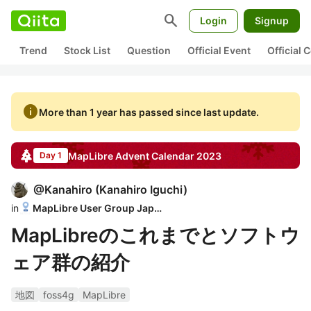
search
Login
Signup
Trend
Stock List
Question
Official Event
Official
info
More than 1 year has passed since last update.
MapLibre
Advent Calendar
2023
Day 1
@
Kanahiro
(
Kanahiro Iguchi
)
in
MapLibre User Group Japan
MapLibreのこれまでとソフトウ
ェア群の紹介
地図
foss4g
MapLibre