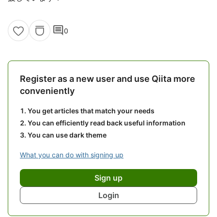
comment
0
Register as a new user and use Qiita more
conveniently
You get articles that match your needs
You can efficiently read back useful information
You can use dark theme
What you can do with signing up
Sign up
Login