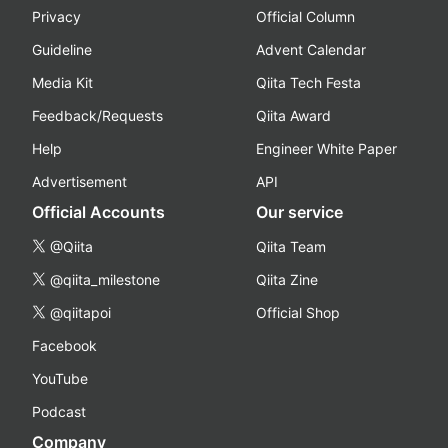
Privacy
Official Column
Guideline
Advent Calendar
Media Kit
Qiita Tech Festa
Feedback/Requests
Qiita Award
Help
Engineer White Paper
Advertisement
API
Official Accounts
Our service
@Qiita
Qiita Team
@qiita_milestone
Qiita Zine
@qiitapoi
Official Shop
Facebook
YouTube
Podcast
Company