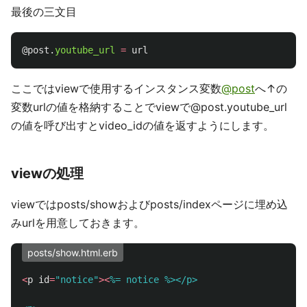
最後の三文目
@post
.
youtube_url
=
url
ここではviewで使用するインスタンス変数
@post
へ↑の
変数urlの値を格納することでviewで@post.youtube_url
の値を呼び出すとvideo_idの値を返すようにします。
viewの処理
viewではposts/showおよびposts/indexページに埋め込
みurlを用意しておきます。
posts/show.html.erb
<
p
id
=
"notice"
><
%= notice %></p>
