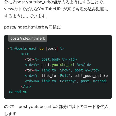
分に@post.youtube_urlの値が入るようにすることで、
viewの中でどんなYouTubeURLが来ても埋め込み動画に
するようにしています。
posts/index.html.erbも同様に
posts/index.html.erb
<
% @posts.each 
do
|
post
|
%>

      <tr>
<
td
><
%= post.body %></td>

        <td><%=
post
.
youtube_url
%></td>
<
td
><
%= link_to 'Show', post %></td>

        <td><%=
link_to
'Edit'
,
edit_post_path
(
post
)
        <td><%= link_to 'Destroy', post, method: :de
<
/tr>

の<%= post.youtube_url %>部分に以下のコードを代入
します