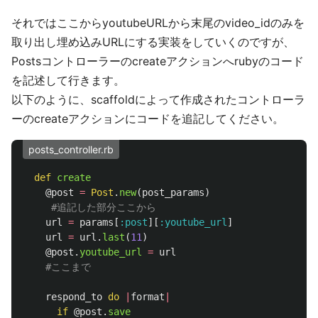
それではここからyoutubeURLから末尾のvideo_idのみを
取り出し埋め込みURLにする実装をしていくのですが、
Postsコントローラーのcreateアクションへrubyのコード
を記述して行きます。
以下のように、scaffoldによって作成されたコントローラ
ーのcreateアクションにコードを追記してください。
posts_controller.rb
def
create
@post
=
Post
.
new
(
post_params
)
#追記した部分ここから
url
=
params
[
:post
][
:youtube_url
]
url
=
url
.
last
(
11
)
@post
.
youtube_url
=
url
#ここまで
respond_to
do
|
format
|
if
@post
.
save