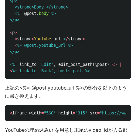
<p>

  <strong>Body:</strong>

  <%=
@post
.
body
%>

</p>
<
p
>
<
strong
>
Youtube
url
:<
/
strong
>
<
%= @post.youtube_url %>

</p>

<%=
link_to
'Edit'
,
edit_post_path
(
@post
)
%>
|
<
上記の<%= @post.youtube_url %>の部分を以下のよう
に書き換えます。
<
iframe
width
=
"560"
height
=
"315"
src
=
"https://www.y
YouTubeの埋め込みurlを用意し末尾のvideo_idが入る部