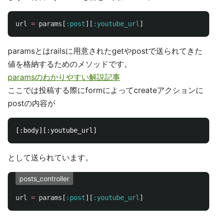
url
=
params
[
:post
][
:youtube_url
]
paramsとはrailsに用意されたgetやpostで送られてきた
値を格納するためのメソッドです。
paramsのわかりやすい解説記事
ここでは投稿する際にformによってcreateアクションに
postの内容が
として送られています。
posts_controller
url
=
params
[
:post
][
:youtube_url
]