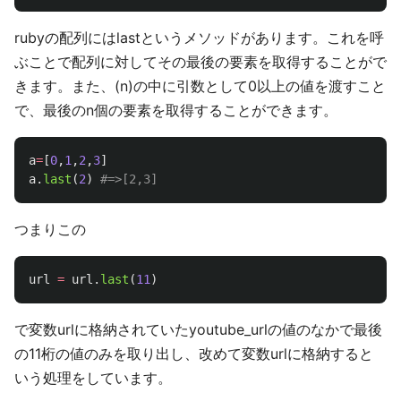
rubyの配列にはlastというメソッドがあります。これを呼
ぶことで配列に対してその最後の要素を取得することがで
きます。また、(n)の中に引数として0以上の値を渡すこと
で、最後のn個の要素を取得することができます。
a
=
[
0
,
1
,
2
,
3
]
a
.
last
(
2
)
#=>[2,3]
つまりこの
url
=
url
.
last
(
11
)
で変数urlに格納されていたyoutube_urlの値のなかで最後
の11桁の値のみを取り出し、改めて変数urlに格納すると
いう処理をしています。