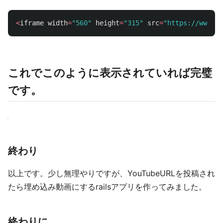
<
iframe
width
=
"560"
height
=
"315"
src
=
"https://www.yo
これでこのように表示されていれば完璧
です。
終わり
以上です。少し無理やりですが、YouTubeURLを投稿され
たら埋め込み動画にするrailsアプリを作ってみました。
終わりに