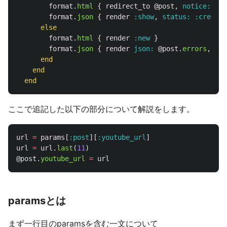
format
.
html
{
redirect_to
@post
,
notice: 
'Po
format
.
json
{
render
:show
,
status: :created
else
format
.
html
{
render
:new
}
format
.
json
{
render
json: 
@post
.
errors
,
sta
end
end
end
ここで追記した以下の部分について解説をします。
url
=
params
[
:post
][
:youtube_url
]
url
=
url
.
last
(
11
)
@post
.
youtube_url
=
url
paramsとは
まず一行目のparamsを含む一文について