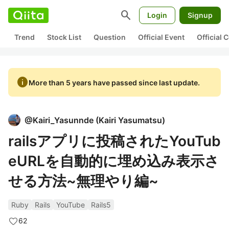
search
Login
Signup
Trend
Stock List
Question
Official Event
Official
info
More than 5 years have passed since last update.
@
Kairi_Yasunnde
(
Kairi Yasumatsu
)
railsアプリに投稿されたYouTub
eURLを自動的に埋め込み表示さ
せる方法~無理やり編~
Ruby
Rails
YouTube
Rails5
62