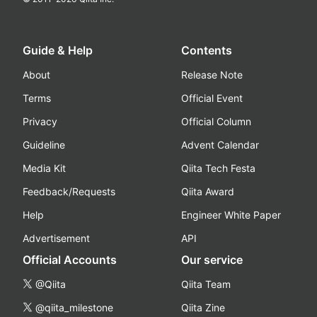
Guide & Help
Contents
About
Release Note
Terms
Official Event
Privacy
Official Column
Guideline
Advent Calendar
Media Kit
Qiita Tech Festa
Feedback/Requests
Qiita Award
Help
Engineer White Paper
Advertisement
API
Official Accounts
Our service
@Qiita
Qiita Team
@qiita_milestone
Qiita Zine