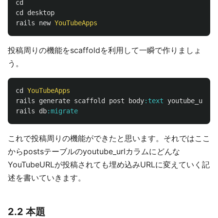
cd
cd
desktop
rails
new
YouTubeApps
投稿周りの機能をscaffoldを利用して一瞬で作りましょ
う。
cd
YouTubeApps
rails
generate
scaffold
post
body
:text
youtube_url
:s
rails
db
:migrate
これで投稿周りの機能ができたと思います。それではここ
からpostsテーブルのyoutube_urlカラムにどんな
YouTubeURLが投稿されても埋め込みURLに変えていく記
述を書いていきます。
2.2 本題