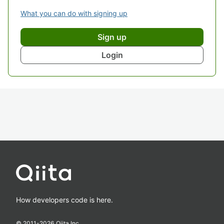
What you can do with signing up
Sign up
Login
How developers code is here.
© 2011-
2026
Qiita Inc.