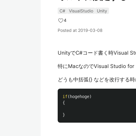
C#
VisualStudio
Unity
4
Posted at
2019-03-08
UnityでC#コード書く時Visual 
特にMacなのでVisual Studio f
どうも中括弧{} などを改行する
if
(
hogehoge
)
{
}