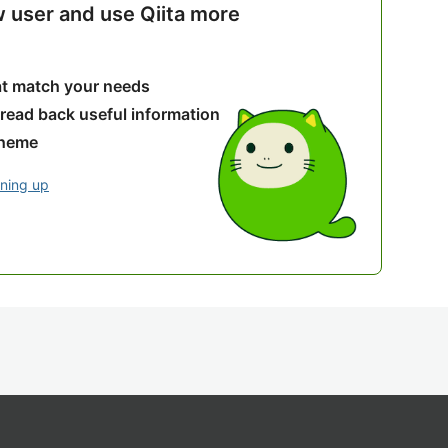
w user and use Qiita more
hat match your needs
 read back useful information
theme
gning up