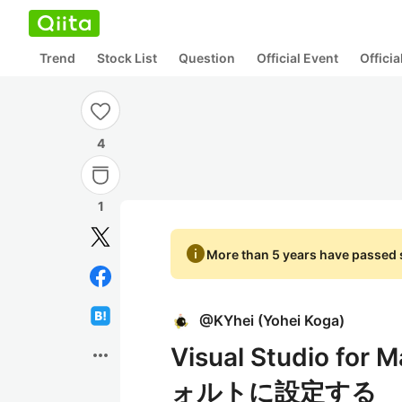
Trend
Stock List
Question
Official Event
Offici
4
1
info
More than 5 years have passed s
@
KYhei
(
Yohei Koga
)
Visual Studio
more_horiz
ォルトに設定する