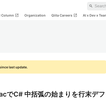
search
open_in_new
open_in_new
al Column
Organization
Qiita Careers
AI x Dev x Tea
ince last update.
 for MacでC# 中括弧の始まりを行末デフ