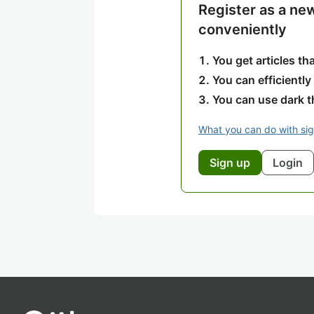
Register as a ne
conveniently
You get articles t
You can efficiently
You can use dark 
What you can do with si
Sign up
Login