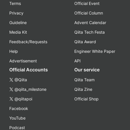
Terms
Official Event
Privacy
Official Column
Guideline
Advent Calendar
Media Kit
Qiita Tech Festa
Feedback/Requests
Qiita Award
Help
Engineer White Paper
Advertisement
API
Official Accounts
Our service
@Qiita
Qiita Team
@qiita_milestone
Qiita Zine
@qiitapoi
Official Shop
Facebook
YouTube
Podcast