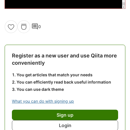
comment
0
Register as a new user and use Qiita more
conveniently
You get articles that match your needs
You can efficiently read back useful information
You can use dark theme
What you can do with signing up
Sign up
Login