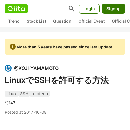
search
Login
Signup
Trend
Stock List
Question
Official Event
Official
info
More than 5 years have passed since last update.
@
KOJI-YAMAMOTO
LinuxでSSHを許可する方法
Linux
SSH
teraterm
47
Posted at
2017-10-08