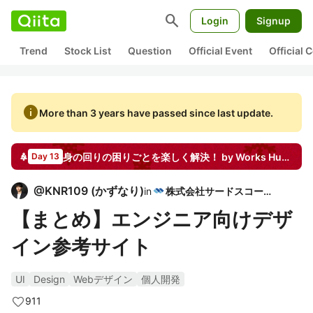
search
Login
Signup
Trend
Stock List
Question
Official Event
Official
info
More than 3 years have passed since last update.
身の回りの困りごとを楽しく解決！ by Works Human Intelligence
Day 13
@
KNR109
(
かずなり
)
in
株式会社サードスコープ
【まとめ】エンジニア向けデザ
イン参考サイト
UI
Design
Webデザイン
個人開発
911