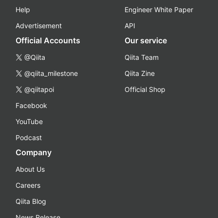
Help
Engineer White Paper
Advertisement
API
Official Accounts
Our service
@Qiita
Qiita Team
@qiita_milestone
Qiita Zine
@qiitapoi
Official Shop
Facebook
YouTube
Podcast
Company
About Us
Careers
Qiita Blog
News Release