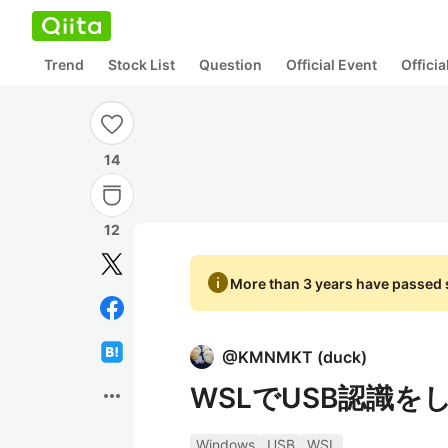
Trend
Stock List
Question
Official Event
Offici
14
12
info
More than 3 years have passed s
@
KMNMKT
(
duck
)
WSLでUSB認識を
more_horiz
Windows
USB
WSL