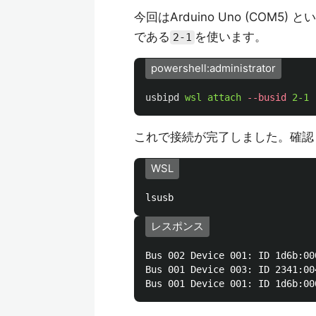
今回はArduino Uno (COM
である
を使います。
2-1
powershell:administrator
usbipd
wsl
attach
--busid
2-1
これで接続が完了しました。確認
WSL
レスポンス
Bus 002 Device 001: ID 1d6b:00
Bus 001 Device 003: ID 2341:00