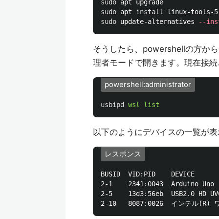
sudo 
sudo 
apt 
install 
sudo 
update-alternatives 
--ins
そうしたら、powershellの方か
理者モードで開きます。現在接続
powershell:administrator
usbipd
wsl
list
以下のようにデバイスの一覧が表
レスポンス
BUSID  VID:PID    DEVICE      
2-1    2341:0043  Arduino Uno 
2-5    13d3:56eb  USB2.0 HD UV