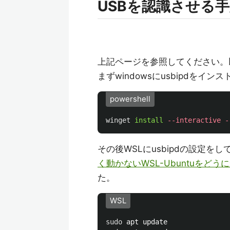
USBを認識させる
上記ページを参照してください。
まずwindowsにusbipdをイン
powershell
winget
install
--interactive
-
その後WSLにusbipdの設定を
く動かないWSL-Ubuntuをどう
た。
WSL
sudo 