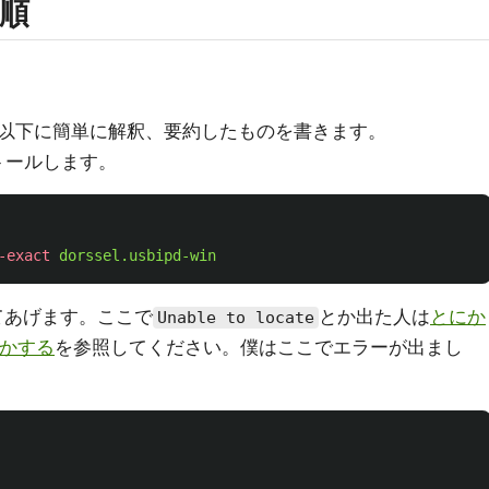
手順
以下に簡単に解釈、要約したものを書きます。
ストールします。
-exact
dorssel.usbipd-win
してあげます。ここで
とか出た人は
とにか
Unable to locate
にかする
を参照してください。僕はここでエラーが出まし