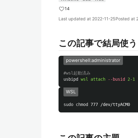
14
Last updated at
2022-11-25
Posted at
この記事で結局使う
powershell:administrator
#wsl起動済み
usbipd
wsl
attach
--busid
2-1
WSL
sudo chmod 