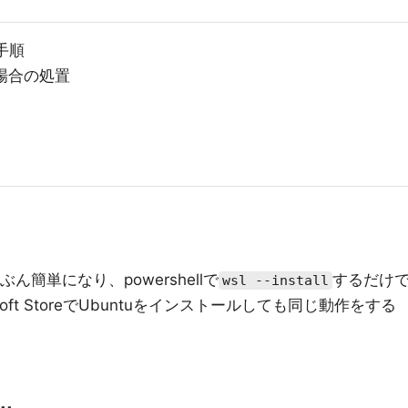
手順
場合の処置
簡単になり、powershellで
するだけ
wsl --install
oft StoreでUbuntuをインストールしても同じ動作をする