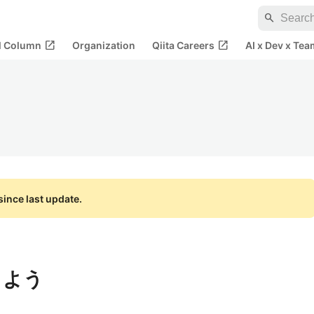
search
open_in_new
open_in_new
al Column
Organization
Qiita Careers
AI x Dev x Tea
ince last update.
しよう