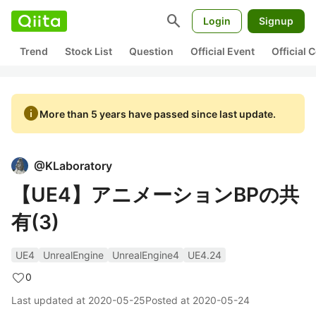
search
Login
Signup
Trend
Stock List
Question
Official Event
Official
info
More than 5 years have passed since last update.
@
KLaboratory
【UE4】アニメーションBPの共
有(3)
UE4
UnrealEngine
UnrealEngine4
UE4.24
0
Last updated at
2020-05-25
Posted at
2020-05-24