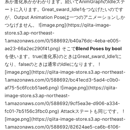
系か進化系かがわかります。続いてAnimGraphのIdleステ
ートに入ります。Great_sward_Idle1をつなげたいのです
が、Output Animation Poseは一つのアニメーションしか
つなげません。 ![image.png](https://qiita-image-
store.s3.ap-northeast-
1.amazonaws.com/0/588692/b40a76dc-4eba-e005-
ae23-66a2ec290f41.png) そこで
Blend Poses by bool
を使います。true(進化系)のときはGreat_sward_Idle1に
なり、falseのときは通常のIdleになります。 !
[image.png](https://qiita-image-store.s3.ap-northeast-
1.amazonaws.com/0/588692/bc41ecd3-5ad4-c0b0-
af75-5c6fccb51ae6.png) ![image.png](https://qiita-
image-store.s3.ap-northeast-
1.amazonaws.com/0/588692/9cf5ea3e-d906-a334-
fc01-7b5156c3fbc0.png) Attackステートも同じです。 !
[image.png](https://qiita-image-store.s3.ap-northeast-
1.amazonaws.com/0/588692/82624ae5-ca6b-6106-