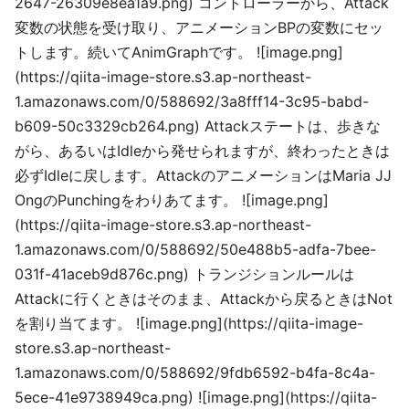
2647-26309e8ea1a9.png) コントローラーから、Attack
変数の状態を受け取り、アニメーションBPの変数にセッ
トします。続いてAnimGraphです。 ![image.png]
(https://qiita-image-store.s3.ap-northeast-
1.amazonaws.com/0/588692/3a8fff14-3c95-babd-
b609-50c3329cb264.png) Attackステートは、歩きな
がら、あるいはIdleから発せられますが、終わったときは
必ずIdleに戻します。AttackのアニメーションはMaria JJ
OngのPunchingをわりあてます。 ![image.png]
(https://qiita-image-store.s3.ap-northeast-
1.amazonaws.com/0/588692/50e488b5-adfa-7bee-
031f-41aceb9d876c.png) トランジションルールは
Attackに行くときはそのまま、Attackから戻るときはNot
を割り当てます。 ![image.png](https://qiita-image-
store.s3.ap-northeast-
1.amazonaws.com/0/588692/9fdb6592-b4fa-8c4a-
5ece-41e9738949ca.png) ![image.png](https://qiita-