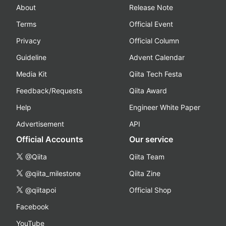
About
Release Note
Terms
Official Event
Privacy
Official Column
Guideline
Advent Calendar
Media Kit
Qiita Tech Festa
Feedback/Requests
Qiita Award
Help
Engineer White Paper
Advertisement
API
Official Accounts
Our service
@Qiita
Qiita Team
@qiita_milestone
Qiita Zine
@qiitapoi
Official Shop
Facebook
YouTube