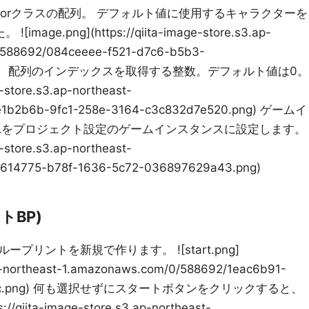
torクラスの配列。 デフォルト値に使用するキャラクターを
e.png](https://qiita-image-store.s3.ap-
/588692/084ceeee-f521-d7c6-b5b3-
もう一つは、配列のインデックスを取得する整数。デフォルト値は0。
e-store.s3.ap-northeast-
e1b2b6b-9fc1-258e-3164-c3c832d7e520.png) ゲームイ
れをプロジェクト設定のゲームインスタンスに設定します。
e-store.s3.ap-northeast-
2614775-b78f-1636-5c72-036897629a43.png)
トBP)
リントを新規で作ります。 ![start.png]
.ap-northeast-1.amazonaws.com/0/588692/1eac6b91-
758a2ac.png) 何も選択せずにスタートボタンをクリックすると、
://qiita-image-store.s3.ap-northeast-