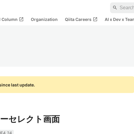
search
open_in_new
open_in_new
al Column
Organization
Qiita Careers
AI x Dev x Tea
ince last update.
ターセレクト画面
E4.24