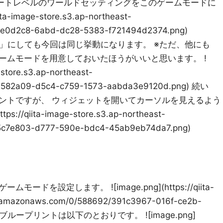
ng) スタートレベルのワールドセッティングをこのゲームモードに
ta-image-store.s3.ap-northeast-
9e0d2c8-6abd-dc28-5383-f721494d2374.png)
を「None」にしても今回は同じ挙動になります。 ※ただ、他にも
ゲームモードを用意しておいたほうがいいと思います。 !
-store.s3.ap-northeast-
7582a09-d5c4-c759-1573-aabda3e9120d.png) 続い
ントですが、 ウィジェットを開いてカーソルを見えるよう
://qiita-image-store.s3.ap-northeast-
5c7e803-d777-590e-bdc4-45ab9eb74da7.png)
を設定します。 ![image.png](https://qiita-
1.amazonaws.com/0/588692/391c3967-016f-ce2b-
 レベルブループリントは以下のとおりです。 ![image.png]