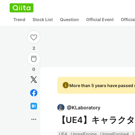
Trend
Stock List
Question
Official Event
Offici
2
0
info
More than 5 years have passed s
@
KLaboratory
【UE4】キャラク
more_horiz
UE4
UnrealEngine
UnrealEngine4
U