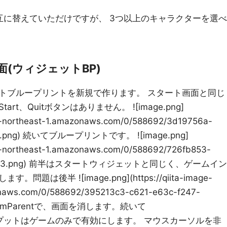
互に替えていただけですが、 3つ以上のキャラクターを選べ
(ウィジェットBP)
トブループリントを新規で作ります。 スタート画面と同じ
t、Quitボタンはありません。 ![image.png]
.ap-northeast-1.amazonaws.com/0/588692/3d19756a-
ec4.png) 続いてブループリントです。 ![image.png]
.ap-northeast-1.amazonaws.com/0/588692/726fb853-
3831243.png) 前半はスタートウィジェットと同じく、ゲームイン
後半 ![image.png](https://qiita-image-
onaws.com/0/588692/395213c3-c621-e63c-f247-
veFromParentで、画面を消します。続いて
lyでインプットはゲームのみで有効にします。 マウスカーソルを非