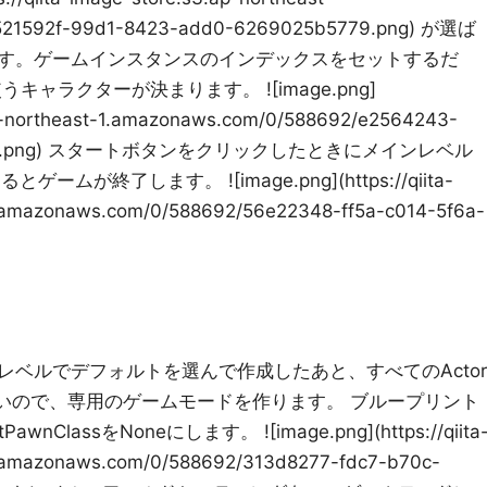
b521592f-99d1-8423-add0-6269025b5779.png) が選ば
す。ゲームインスタンスのインデックスをセットするだ
ャラクターが決まります。 ![image.png]
.ap-northeast-1.amazonaws.com/0/588692/e2564243-
23034f8.png) スタートボタンをクリックしたときにメインレベル
ムが終了します。 ![image.png](https://qiita-
1.amazonaws.com/0/588692/56e22348-ff5a-c014-5f6a-
ベルでデフォルトを選んで作成したあと、すべてのActor
がないので、専用のゲームモードを作ります。 ブループリント
lassをNoneにします。 ![image.png](https://qiita
1.amazonaws.com/0/588692/313d8277-fdc7-b70c-