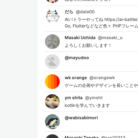
だら
@
dala00
AIバトラーやってね https://ai-ba
Go, Flutterなどなど色々 PHP
Masaki Uchida
@
masaki_u
よろしくお願いします！
@
mayudoo
wk orange
@
orangewk
ゲームの企画やデザインを長いことや
ym shita
@
ymsht
kotlinを学んでいきます
@
wabisabimori
Masashi Tanaka
@
sre20313