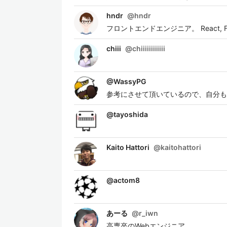
hndr
@
hndr
フロントエンドエンジニア。 React, Flut
chiii
@
chiiiiiiiiiiii
@
WassyPG
参考にさせて頂いているので、自分もメ
@
tayoshida
Kaito Hattori
@
kaitohattori
@
actom8
あーる
@
r_iwn
高専卒のWebエンジニア