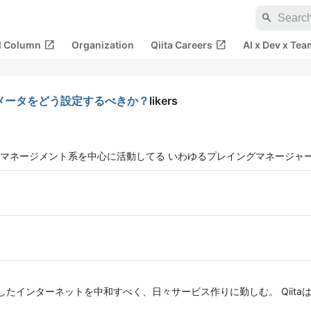
search
open_in_new
open_in_new
al Column
Organization
Qiita Careers
AI x Dev x Tea
トとパラメータをどう設定するべきか？
likers
マネージメント系を中心に活動してる いわゆるプレイングマネージャ
ニア。 殺伐としたインターネットを中和すべく、日々サービス作りに勤しむ。 Qii