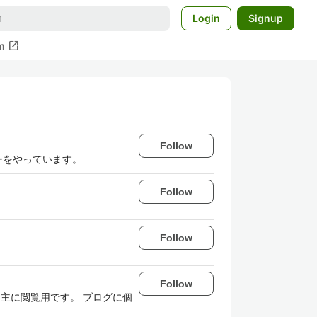
Login
Signup
open_in_new
m
Follow
ーをやっています。
Follow
Follow
Follow
taは主に閲覧用です。 ブログに個