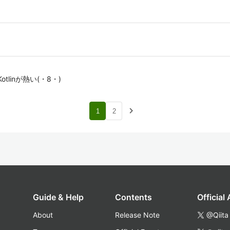
tlinが熱い(・8・)
navigate_next
1
2
Guide & Help
Contents
Official
About
Release Note
@Qiita