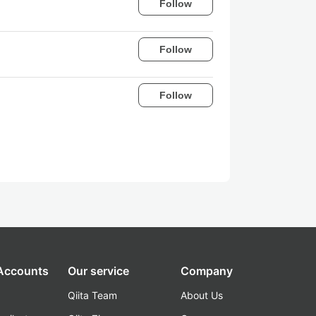
Follow
Follow
Follow
 Accounts
Our service
Company
Qiita Team
About Us