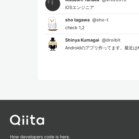
iOSエンジニア
sho tagawa
@
sho-t
check 1,2
Shinya Kumagai
@
droibit
Androidのアプリ作ってます。最近はKo
How developers code is here.