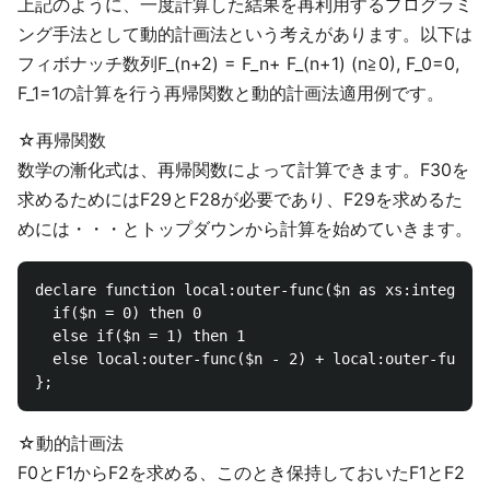
上記のように、一度計算した結果を再利用するプログラミ
ング手法として動的計画法という考えがあります。以下は
フィボナッチ数列F_(n+2) = F_n+ F_(n+1) (n≧0), F_0=0,
F_1=1の計算を行う再帰関数と動的計画法適用例です。
☆再帰関数
数学の漸化式は、再帰関数によって計算できます。F30を
求めるためにはF29とF28が必要であり、F29を求めるた
めには・・・とトップダウンから計算を始めていきます。
declare function local:outer-func($n as xs:integer){

  if($n = 0) then 0

  else if($n = 1) then 1

  else local:outer-func($n - 2) + local:outer-func($
☆動的計画法
F0とF1からF2を求める、このとき保持しておいたF1とF2