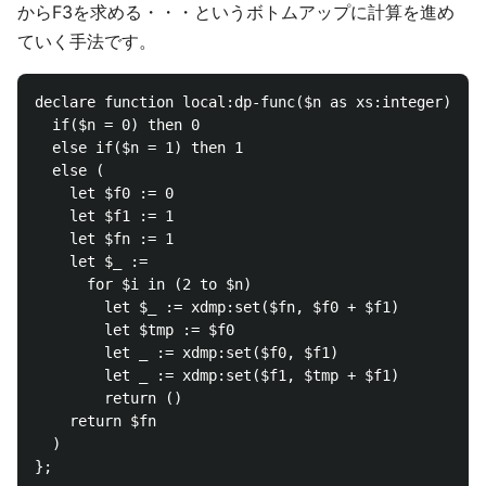
からF3を求める・・・というボトムアップに計算を進め
ていく手法です。
declare function local:dp-func($n as xs:integer){

  if($n = 0) then 0

  else if($n = 1) then 1

  else (

    let $f0 := 0

    let $f1 := 1

    let $fn := 1

    let $_ := 

      for $i in (2 to $n)

        let $_ := xdmp:set($fn, $f0 + $f1)

        let $tmp := $f0

        let _ := xdmp:set($f0, $f1)

        let _ := xdmp:set($f1, $tmp + $f1)

        return ()

    return $fn

  )
