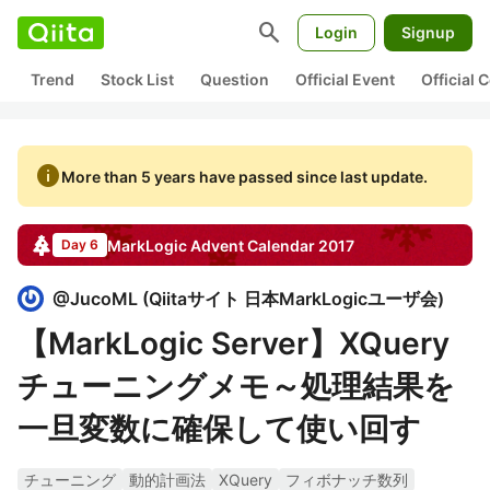
search
Login
Signup
Trend
Stock List
Question
Official Event
Official
info
More than 5 years have passed since last update.
MarkLogic
Advent Calendar
2017
Day 6
@
JucoML
(
Qiitaサイト 日本MarkLogicユーザ会
)
【MarkLogic Server】XQuery
チューニングメモ～処理結果を
一旦変数に確保して使い回す
チューニング
動的計画法
XQuery
フィボナッチ数列