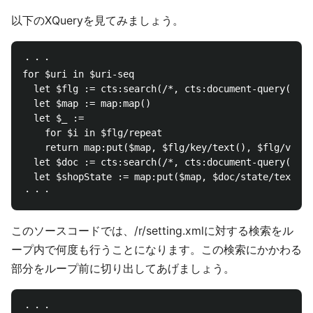
以下のXQueryを見てみましょう。
・・・

for $uri in $uri-seq

  let $flg := cts:search(/*, cts:document-query("/r/
  let $map := map:map()

  let $_ := 

    for $i in $flg/repeat

    return map:put($map, $flg/key/text(), $flg/value
  let $doc := cts:search(/*, cts:document-query($uri
  let $shopState := map:put($map, $doc/state/text())

このソースコードでは、/r/setting.xmlに対する検索をル
ープ内で何度も行うことになります。この検索にかかわる
部分をループ前に切り出してあげましょう。
・・・
