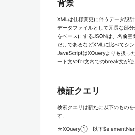
背景
XMLは仕様変更に伴うデータ設
データファイルとして冗長な部分があ
をベースにするJSONは、名前
だけであるなどXMLに比べてシ
JavaScriptはXQueryより
ート文やfor文内でのbreak文
検証クエリ
検索クエリは新たに以下のものを作
す。
☆XQuery① 以下$elementN