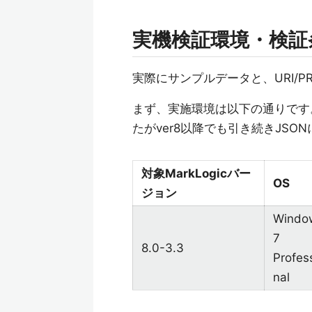
実機検証環境・検証
実際にサンプルデータと、URI/P
まず、実施環境は以下の通りです。記事執
たがver8以降でも引き続きJSO
対象MarkLogicバー
OS
ジョン
Windo
7
8.0-3.3
Profes
nal