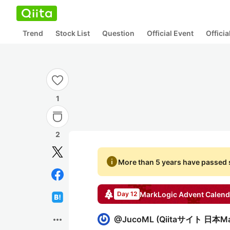
Trend
Stock List
Question
Official Event
Offici
1
2
info
More than 5 years have passed s
MarkLogic
Advent Calend
Day 12
more_horiz
@
JucoML
(
Qiitaサイト 日本M