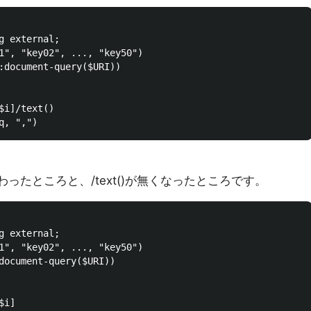
g external;

1", "key02", ..., "key50")

:document-query($URI))

i]/text()

が変わったところと、/text()が無くなったところです。
g external;

1", "key02", ..., "key50")

document-query($URI))

i]
