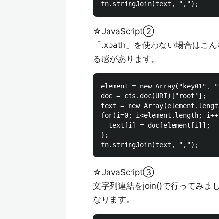
☆JavaScript②
「.xpath」を使わない場合はこん
る感があります。
element = new Array("key01", "
doc = cts.doc(URI)["root"];

text = new Array(element.length
for(i=0; i<element.length; i++)
  text[i] = doc[element[i]];

};

☆JavaScript③
文字列連結をjoin()で行ってみまし
なります。