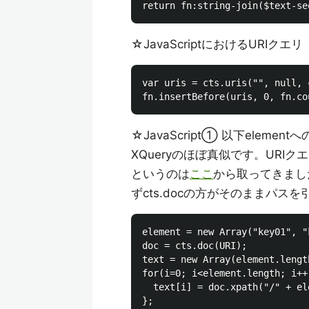
☆JavaScriptにおけるURIクエリ
var uris = cts.uris("", null, 
☆JavaScript① 以下elemen
XQueryのほぼ真似です。URIク
というのは
ここ
から取ってきました
ずcts.docの方がそのままパ
element = new Array("key01", "
doc = cts.doc(URI);

text = new Array(element.length
for(i=0; i<element.length; i++)
  text[i] = doc.xpath("/" + ele
};
