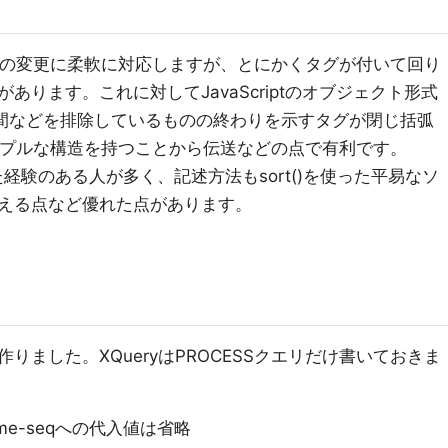
計の変更に柔軟に対応しますが、とにかくタグが付いて回り
ります。これに対してJavaScriptのオブジェクト形式
空間などを排除しているものの終わりを示すタグが閉じ括弧
ンプルな構造を持つことから伝送などの点で有利です。
も扱った経験のある人が多く、記述方法もsort()を使った平易なソ
が使える点など優れた点があります。
りました。XQueryはPROCESSクエリだけ書いておきま
ame-seqへの代入値は省略