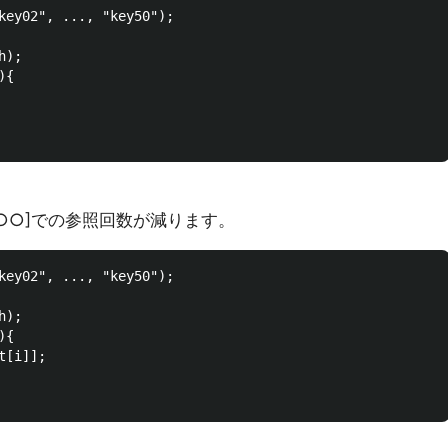
key02", ..., "key50");

);

{

。[○○]での参照回数が減ります。
key02", ..., "key50");

);

{

[i]];
