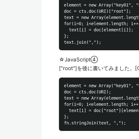
element = new Array("key01", "
doc = cts.doc(URI)["root"];

text = new Array(element.length
for(i=0; i<element.length; i++)
  text[i] = doc[element[i]];

};

☆JavaScript④
["root"]を後に書いてみました
element = new Array("key01", "
doc = cts.doc(URI);

text = new Array(element.length
for(i=0; i<element.length; i++)
  text[i] = doc["root"][element
};
