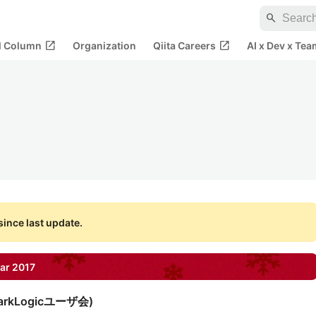
search
open_in_new
open_in_new
al Column
Organization
Qiita Careers
AI x Dev x Tea
ince last update.
ar
2017
arkLogicユーザ会
)