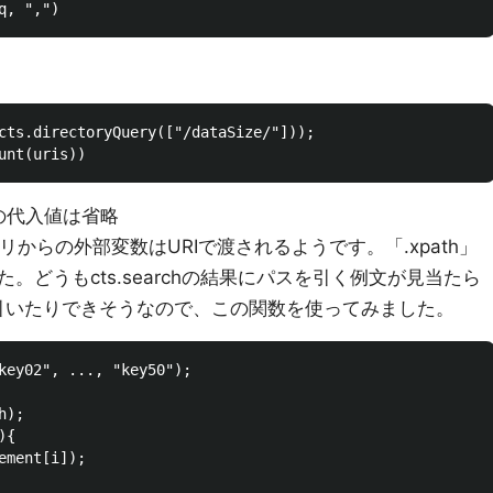
cts.directoryQuery(["/dataSize/"]));

tへの代入値は省略
エリからの外部変数はURIで渡されるようです。「.xpath」
。どうもcts.searchの結果にパスを引く例文が見当たら
スを引いたりできそうなので、この関数を使ってみました。
key02", ..., "key50");

);

{

ment[i]);
