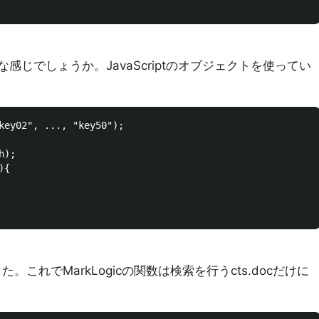
な感じでしょうか。JavaScriptのオブジェクトを使ってい
key02", ..., "key50");

);

{

た。これでMarkLogicの関数は検索を行うcts.docだけに