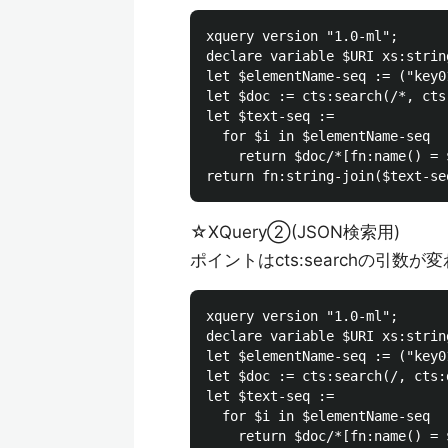
xquery version "1.0-ml";

declare variable $URI xs:strin
let $elementName-seq := ("key0
let $doc := cts:search(/*, cts
let $text-seq := 

  for $i in $elementName-seq

    return $doc/*[fn:name() = $
☆XQuery②(JSON検索用)
ポイントはcts:searchの引数
xquery version "1.0-ml";

declare variable $URI xs:strin
let $elementName-seq := ("key0
let $doc := cts:search(/, cts:
let $text-seq := 

  for $i in $elementName-seq

    return $doc/*[fn:name() = $