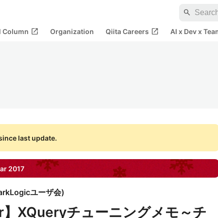
search
open_in_new
open_in_new
al Column
Organization
Qiita Careers
AI x Dev x Tea
ince last update.
ar
2017
arkLogicユーザ会
)
erver】XQueryチューニングメモ～チ