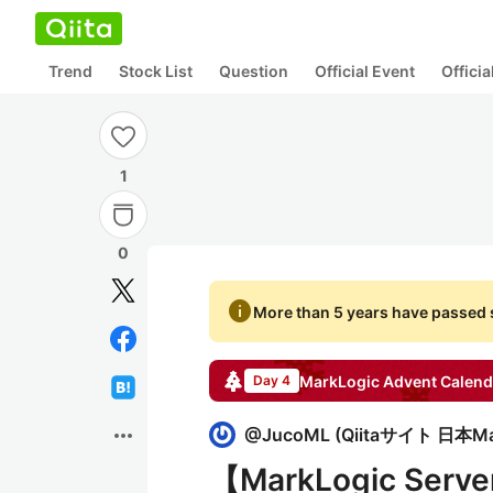
Trend
Stock List
Question
Official Event
Offici
1
0
info
More than 5 years have passed s
MarkLogic
Advent Calend
Day 4
more_horiz
@
JucoML
(
Qiitaサイト 日本M
【MarkLogic S