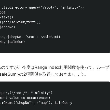
 cts:directory-query("/root/", "infinity"))

ot

text()

($doc/saleSum/text())

shopNo)

ap, $shopNo, ($cur + $saleSum))

No, $saleSum)

ですが、今度はRange Index利用関数を使って、ループ
RI, saleSum>の2項関係を取得しておきましょう。
query("/root/", "infinity")

ment-value-co-occurrences(

s:QName("shopNo"), ("map"), $dirQuery
