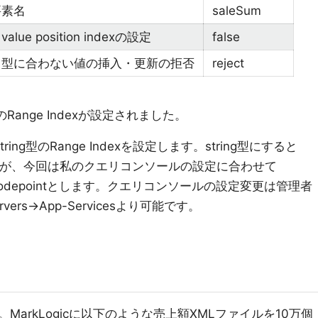
要素名
saleSum
 value position indexの設定
false
タ型に合わない値の挿入・更新の拒否
reject
型のRange Indexが設定されました。
ing型のRange Indexを設定します。string型にすると
きますが、今回は私のクエリコンソールの設定に合わせて
ollation/codepointとします。クエリコンソールの設定変更は管理者
ervers→App-Servicesより可能です。
arkLogicに以下のような売上額XMLファイルを10万個