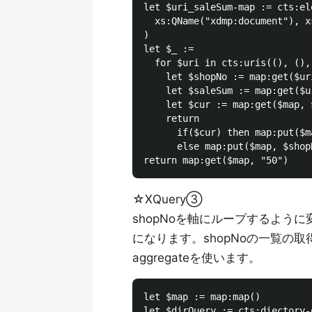
let $uri_saleSum-map := cts:el
  xs:QName("xdmp:document"), x
)

let $_ := 

  for $uri in cts:uris((), (),
    let $shopNo := map:get($ur
    let $saleSum := map:get($u
    let $cur := map:get($map, $
    return 

      if($cur) then map:put($m
      else map:put($map, $shop
☆XQuery③
shopNoを軸にループするよう
になります。shopNoの一覧の取得はc
aggregateを使います。
let $map := map:map()

let $dirQuery := cts:diectory-