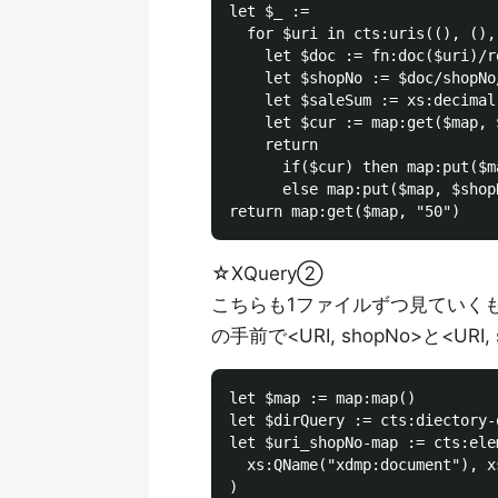
let $_ := 

  for $uri in cts:uris((), (),
    let $doc := fn:doc($uri)/ro
    let $shopNo := $doc/shopNo/
    let $saleSum := xs:decimal
    let $cur := map:get($map, $
    return 

      if($cur) then map:put($m
      else map:put($map, $shop
☆XQuery②
こちらも1ファイルずつ見ていくもの
の手前で<URI, shopNo>と<U
let $map := map:map()

let $dirQuery := cts:diectory-
let $uri_shopNo-map := cts:ele
  xs:QName("xdmp:document"), x
)
