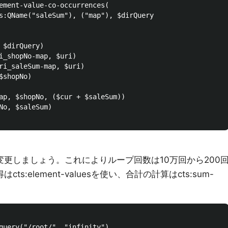
ement-value-co-occurrences(

s:QName("saleSum"), ("map"), $dirQuery

 $dirQuery)

i_shopNo-map, $uri)

ri_saleSum-map, $uri)

shopNo)

ap, $shopNo, ($cur + $saleSum))

No, $saleSum)

に変更しましょう。これによりループ回数は10万回から200
ts:element-valuesを使い、合計の計算はcts:sum-
query("/root/", "infinity")
