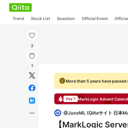
Trend
Stock List
Question
Official Event
Offici
2
1
info
More than 5 years have passed s
MarkLogic
Advent Calend
Day 7
more_horiz
@
JucoML
(
Qiitaサイト 日本M
【MarkLogic Se