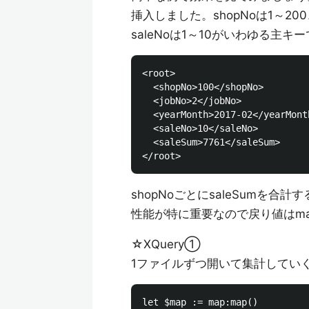
挿入しました。shopNoは1～200、j
saleNoは1～10がいわゆる主キ
<root>

  <shopNo>100</shopNo>

  <jobNo>2</jobNo>

  <yearMonth>2017-02</yearMonth
  <saleNo>10</saleNo>

  <saleSum>7761</saleSum>

shopNoごとにsaleSumを合
性能が特に重要なので戻り値はmap
☆XQuery①
1ファイルずつ開いて集計してい
let $map := map:map()
