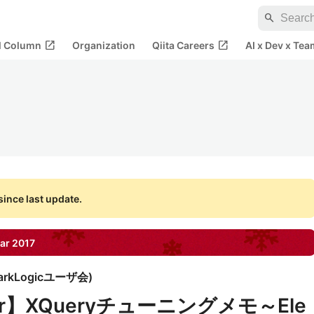
search
open_in_new
open_in_new
al Column
Organization
Qiita Careers
AI x Dev x Tea
ince last update.
ar
2017
arkLogicユーザ会
)
rver】XQueryチューニングメモ～Ele