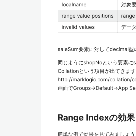
localname
対象
range value positions
range
invalid values
デー
saleSum要素に対してdecimal
同じようにshopNoという要素にstr
Collationという項目が出て
http://marklogic.com/c
画面でGroups→Default→App S
Range Indexの効果
簡単な例で効果を見てみましょう。M