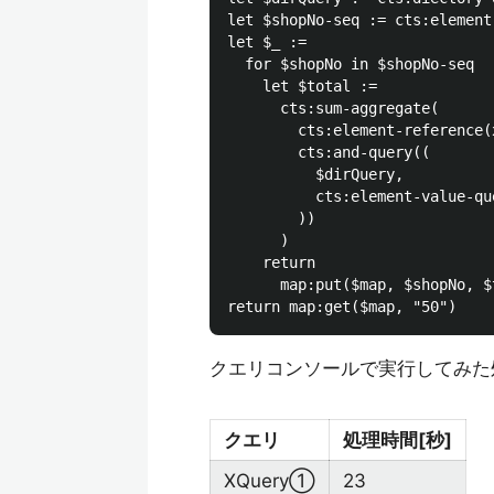
let $shopNo-seq := cts:element
let $_ := 

  for $shopNo in $shopNo-seq

    let $total := 

      cts:sum-aggregate(

        cts:element-reference(
        cts:and-query((

          $dirQuery,

          cts:element-value-qu
        ))

      )

    return 

      map:put($map, $shopNo, $t
クエリコンソールで実行してみた
クエリ
処理時間[秒]
XQuery①
23