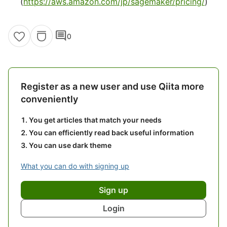
(
https://aws.amazon.com/jp/sagemaker/pricing/
)
comment
0
Register as a new user and use Qiita more
conveniently
You get articles that match your needs
You can efficiently read back useful information
You can use dark theme
What you can do with signing up
Sign up
Login