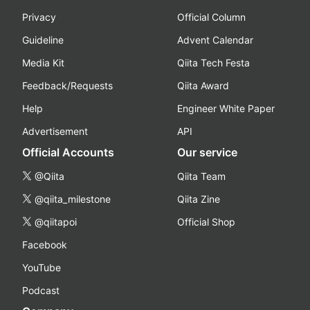
Privacy
Official Column
Guideline
Advent Calendar
Media Kit
Qiita Tech Festa
Feedback/Requests
Qiita Award
Help
Engineer White Paper
Advertisement
API
Official Accounts
Our service
@Qiita
Qiita Team
@qiita_milestone
Qiita Zine
@qiitapoi
Official Shop
Facebook
YouTube
Podcast