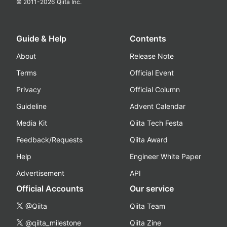
© 2011-
2026
Qiita Inc.
Guide & Help
Contents
About
Release Note
Terms
Official Event
Privacy
Official Column
Guideline
Advent Calendar
Media Kit
Qiita Tech Festa
Feedback/Requests
Qiita Award
Help
Engineer White Paper
Advertisement
API
Official Accounts
Our service
@Qiita
Qiita Team
@qiita_milestone
Qiita Zine