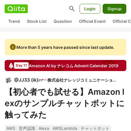
search
Login
Signup
Trend
Stock List
Question
Official Event
Official
info
More than 5 years have passed since last update.
Amazon AI by ナレコム
Advent Calendar
2019
Day 11
@
JJ33
(
ik
)
in
株式会社ナレッジコミュニケーション
【初心者でも試せる】Amazon l
exのサンプルチャットボットに
触ってみた
AWS
音声認識
Alexa
AWSLambda
チャットボット