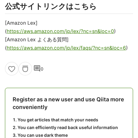
公式サイトリンクはこちら
[Amazon Lex]
(
https://aws.amazon.com/jp/lex/?nc=sn&loc=0
)
[Amazon Lex よくある質問]
(
https://aws.amazon.com/jp/lex/faqs/?nc=sn&loc=6
)
comment
0
Register as a new user and use Qiita more
conveniently
You get articles that match your needs
You can efficiently read back useful information
You can use dark theme