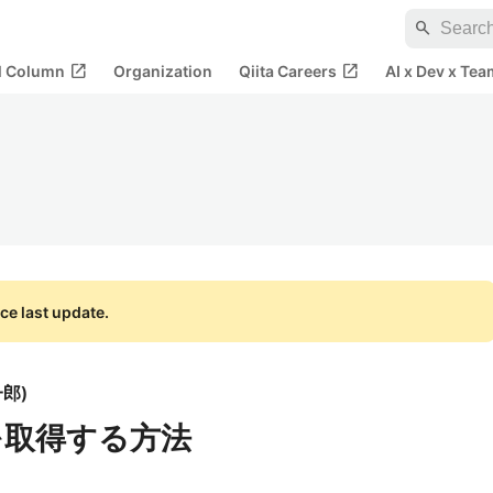
search
open_in_new
open_in_new
al Column
Organization
Qiita Careers
AI x Dev x Tea
ce last update.
一郎
)
ーを取得する方法