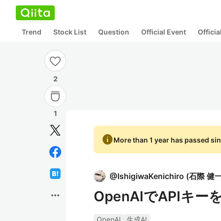
Trend
Stock List
Question
Official Event
Offici
2
1
info
More than 1 year has passed sin
@
IshigiwaKenichiro
(
石際 健
OpenAIでAPIキ
more_horiz
OpenAI
生成AI