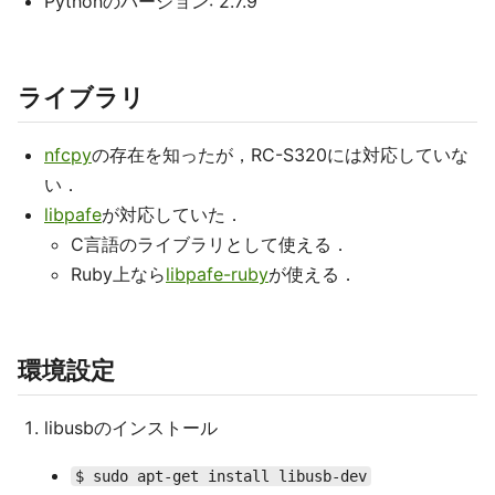
Pythonのバージョン: 2.7.9
ライブラリ
nfcpy
の存在を知ったが，RC-S320には対応していな
い．
libpafe
が対応していた．
C言語のライブラリとして使える．
Ruby上なら
libpafe-ruby
が使える．
環境設定
libusbのインストール
$ sudo apt-get install libusb-dev