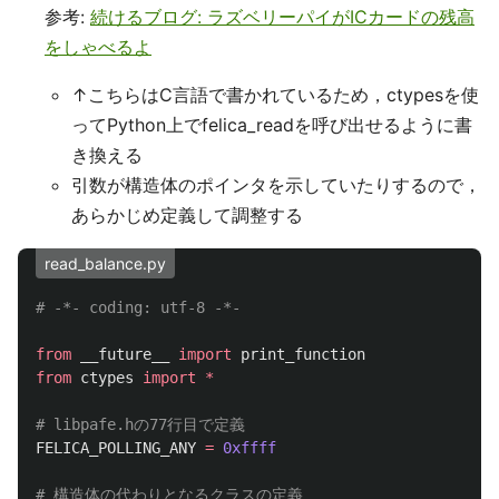
参考:
続けるブログ: ラズベリーパイがICカードの残高
をしゃべるよ
↑こちらはC言語で書かれているため，ctypesを使
ってPython上でfelica_readを呼び出せるように書
き換える
引数が構造体のポインタを示していたりするので，
あらかじめ定義して調整する
read_balance.py
from
__future__
import
print_function
from
ctypes
import
*
FELICA_POLLING_ANY
=
0xffff