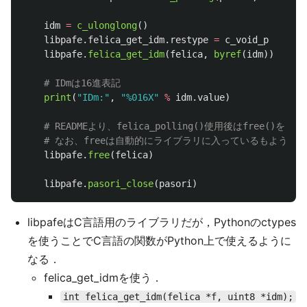
idm
=
c_ulonglong
()
libpafe
.
felica_get_idm
.
restype
=
c_void_p
libpafe
.
felica_get_idm
(
felica
,
byref
(
idm
))
print
(
"
IDm:
"
,
"
%016X
"
%
idm
.
value
)
libpafe
.
free
(
felica
)
libpafe
.
pasori_close
(
pasori
)
libpafeはC言語用のライブラリだが，Pythonのctypes
を使うことでC言語の関数がPython上で使えるように
なる．
felica_get_idmを使う．
int felica_get_idm(felica *f, uint8 *idm);