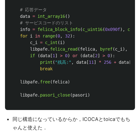
data
=
int_array16
()
info
=
felica_block_info
(
c_uint16
(
0x090f
),
c_uin
for
i
in
range
(
0
,
32
):
c_i
=
c_int
(
i
)
libpafe
.
felica_read
(
felica
,
byref
(
c_i
),
byre
if 
(
data
[
1
]
>
0
)
or
(
data
[
2
]
>
0
):
print
(
"
残高:
"
,
data
[
11
]
*
256
+
data
[
10
]
break
libpafe
.
free
(
felica
)
libpafe
.
pasori_close
(
pasori
)
同じ構造になっているからか，ICOCAとtoicaでもち
ゃんと使えた．