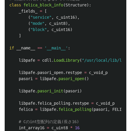
class
felica_block_info
(
Structure
):
_fields_
=
[
(
"
service
"
,
c_uint16
),
(
"
mode
"
,
c_uint8
),
(
"
block
"
,
c_uint16
)
]
if
__name__
==
'
__main__
'
:
libpafe
=
cdll
.
LoadLibrary
(
"
/usr/local/lib/libpa
libpafe
.
pasori_open
.
restype
=
c_void_p
pasori
=
libpafe
.
pasori_open
()
libpafe
.
pasori_init
(
pasori
)
libpafe
.
felica_polling
.
restype
=
c_void_p
felica
=
libpafe
.
felica_polling
(
pasori
,
FELICA_P
int_array16
=
c_uint8
*
16