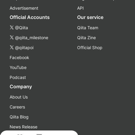
Advertisement
API
Official Accounts
Our service
@Qiita
Qiita Team
@qiita_milestone
Qiita Zine
@qiitapoi
Official Shop
Facebook
YouTube
Podcast
Company
About Us
Careers
Qiita Blog
News Release