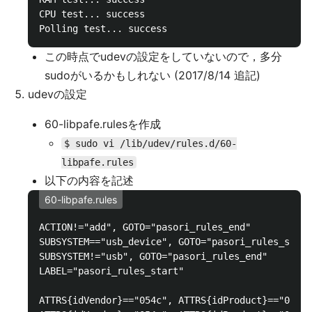
CPU test... success

この時点でudevの設定をしていないので，多分
sudoがいるかもしれない (2017/8/14 追記)
udevの設定
60-libpafe.rulesを作成
$ sudo vi /lib/udev/rules.d/60-
libpafe.rules
以下の内容を記述
60-libpafe.rules
ACTION!="add", GOTO="pasori_rules_end"

SUBSYSTEM=="usb_device", GOTO="pasori_rules_start
SUBSYSTEM!="usb", GOTO="pasori_rules_end"

LABEL="pasori_rules_start"

ATTRS{idVendor}=="054c", ATTRS{idProduct}=="01bb"