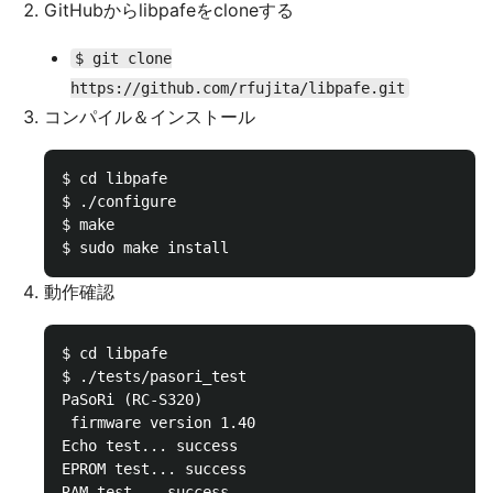
GitHubからlibpafeをcloneする
$ git clone
https://github.com/rfujita/libpafe.git
コンパイル＆インストール
$ cd libpafe

$ ./configure

$ make

動作確認
$ cd libpafe

$ ./tests/pasori_test 

PaSoRi (RC-S320)

 firmware version 1.40

Echo test... success

EPROM test... success

RAM test... success
