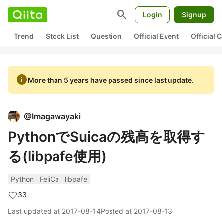
search
Login
Signup
Trend
Stock List
Question
Official Event
Official
info
More than 5 years have passed since last update.
@
Imagawayaki
PythonでSuicaの残高を取得す
る(libpafe使用)
Python
FeliCa
libpafe
33
Last updated at
2017-08-14
Posted at
2017-08-13