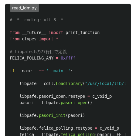
read_idm.py
from
__future__
import
print_function
from
ctypes
import
*
FELICA_POLLING_ANY
=
0xffff
if
__name__
==
'
__main__
'
:
libpafe
=
cdll
.
LoadLibrary
(
"
/usr/local/lib/libpa
libpafe
.
pasori_open
.
restype
=
c_void_p
pasori
=
libpafe
.
pasori_open
()
libpafe
.
pasori_init
(
pasori
)
libpafe
.
felica_polling
.
restype
=
c_void_p
felica
=
libpafe
.
felica_polling
(
pasori
,
FELICA_P