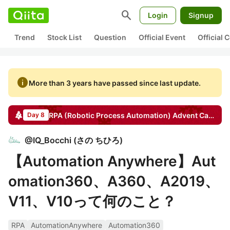
search
Login
Signup
Trend
Stock List
Question
Official Event
Official
info
More than 3 years have passed since last update.
RPA (Robotic Process Automation)
Advent Calendar
Day 8
@
IQ_Bocchi
(
さの ちひろ
)
【Automation Anywhere】Aut
omation360、A360、A2019、
V11、V10って何のこと？
RPA
AutomationAnywhere
Automation360