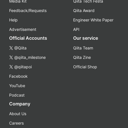
Media Kit
Qiita Tech Festa
Feedback/Requests
Qiita Award
Help
Engineer White Paper
Advertisement
API
Official Accounts
Our service
@Qiita
Qiita Team
@qiita_milestone
Qiita Zine
@qiitapoi
Official Shop
Facebook
YouTube
Podcast
Company
About Us
Careers