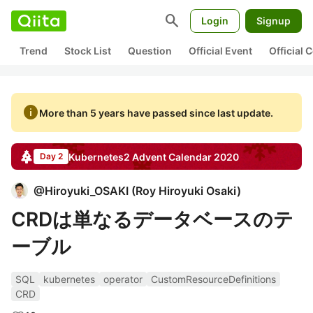
search
Login
Signup
Trend
Stock List
Question
Official Event
Official
info
More than 5 years have passed since last update.
Kubernetes2
Advent Calendar
2020
Day 2
@
Hiroyuki_OSAKI
(
Roy Hiroyuki Osaki
)
CRDは単なるデータベースのテ
ーブル
SQL
kubernetes
operator
CustomResourceDefinitions
CRD