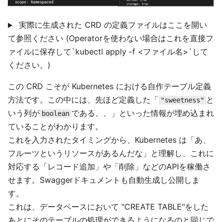
実際に生成された CRD の定義ファイルはここを開い
て参照ください (Operatorを使わない場合はこれを直接フ
ァイルに保存して`kubectl apply -f <ファイル名>`して
ください。)
この CRD こそが Kubernetes における自作テーブル定義
方法です。この中には、先ほど定義した「
と
"sweetness"
いう列が
である、、」といった情報が埋め込まれ
boolean
ていることがわかります。
これを入力されたタイミングから、Kubernetes は「あ、
フルーツというリソースがあるんだな」と理解し、これに
対応する「レコード追加」や「削除」などのAPIを稼働さ
せます。Swaggerドキュメントも自動生成し公開しま
す。
これは、データベースにおいて "CREATE TABLE"をした
あとにそのテーブルの処理ができるようになるのと同じで