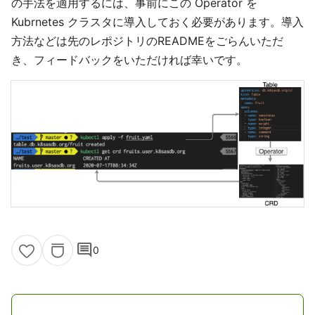
の手法を適用するには、事前にこの Operator を
Kubrnetes クラスタに導入しておく必要があります。導入
方法などは先のレポジトリのREADMEをごらんいただ
き、フィードバックをいただければ幸いです。
comment
0