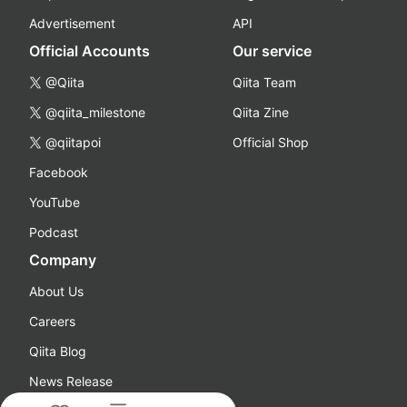
Advertisement
API
Official Accounts
Our service
@Qiita
Qiita Team
@qiita_milestone
Qiita Zine
@qiitapoi
Official Shop
Facebook
YouTube
Podcast
Company
About Us
Careers
Qiita Blog
News Release