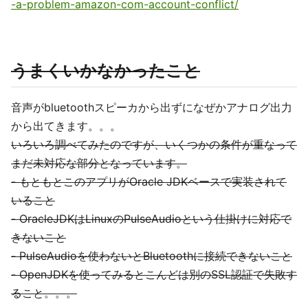
-a-problem-amazon-com-account-conflict/
うまくいかなかったこと
音声がbluetoothスピーカから出ずになぜかアナログ出力
から出てきます。。。
いろいろ調べてみたのですが、いくつかの条件が重なって
まだ未対応な部分となっています。
- もともとこのアプリがOracle JDKベースで実装されて
いること
- OracleJDKはLinuxのPulseAudioという仕掛けに対応で
きないこと
- PulseAudioを使わないとBluetoothに接続できないこと
- OpenJDKを使ってみるとこんどは別のSSL認証で失敗す
ること。。。