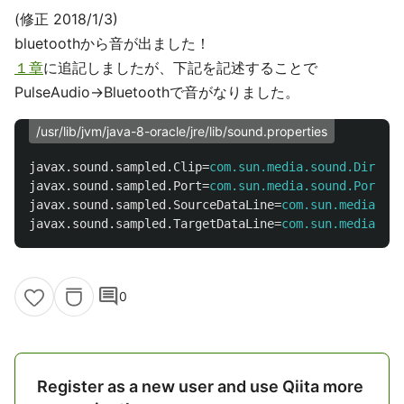
(修正 2018/1/3)
bluetoothから音が出ました！
１章
に追記しましたが、下記を記述することで
PulseAudio→Bluetoothで音がなりました。
/usr/lib/jvm/java-8-oracle/jre/lib/sound.properties
javax.sound.sampled.Clip
=
com.sun.media.sound.DirectA
javax.sound.sampled.Port
=
com.sun.media.sound.PortMix
javax.sound.sampled.SourceDataLine
=
com.sun.media.sou
javax.sound.sampled.TargetDataLine
=
com.sun.media.sou
comment
0
Register as a new user and use Qiita more