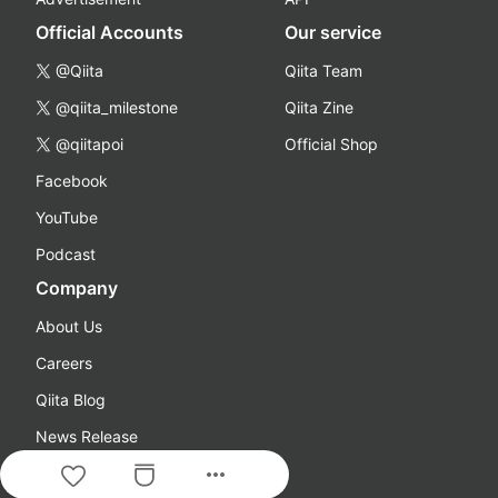
Official Accounts
Our service
@Qiita
Qiita Team
@qiita_milestone
Qiita Zine
@qiitapoi
Official Shop
Facebook
YouTube
Podcast
Company
About Us
Careers
Qiita Blog
News Release
more_horiz