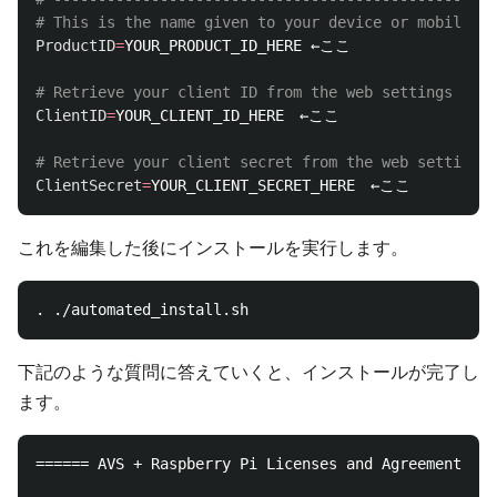
# This is the name given to your device or mobile ap
ProductID
=
YOUR_PRODUCT_ID_HERE ←ここ

# Retrieve your client ID from the web settings tab 
ClientID
=
YOUR_CLIENT_ID_HERE　←ここ

# Retrieve your client secret from the web settings 
ClientSecret
=
これを編集した後にインストールを実行します。
下記のような質問に答えていくと、インストールが完了し
ます。
====== AVS + Raspberry Pi Licenses and Agreement ===