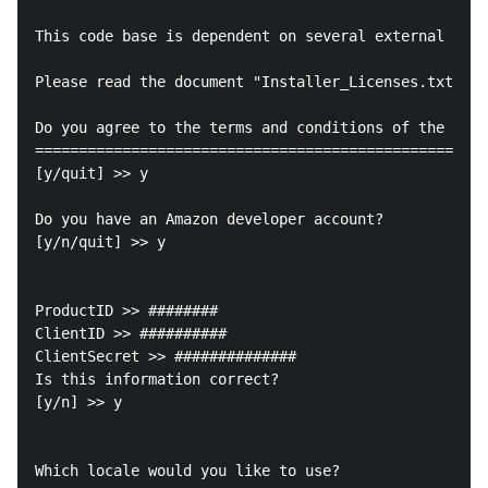
This code base is dependent on several external libr
Please read the document "Installer_Licenses.txt" fr
Do you agree to the terms and conditions of the nece
====================================================
[y/quit] >> y

Do you have an Amazon developer account?

[y/n/quit] >> y

ProductID >> ########

ClientID >> ##########

ClientSecret >> ##############

Is this information correct?

[y/n] >> y

Which locale would you like to use?
