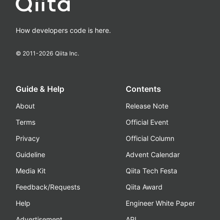
How developers code is here.
© 2011-
2026
Qiita Inc.
Guide & Help
Contents
About
Release Note
Terms
Official Event
Privacy
Official Column
Guideline
Advent Calendar
Media Kit
Qiita Tech Festa
Feedback/Requests
Qiita Award
Help
Engineer White Paper
Advertisement
API