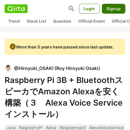
search
Login
Signup
Trend
Stock List
Question
Official Event
Official
info
More than 5 years have passed since last update.
@
Hiroyuki_OSAKI
(
Roy Hiroyuki Osaki
)
Raspberry Pi 3B + Bluetoothス
ピーカでAmazon Alexaを安く
構築（３ Alexa Voice Service
インストール）
Java
RaspberryPi
Alexa
Raspberrypi3
AlexaVoiceService