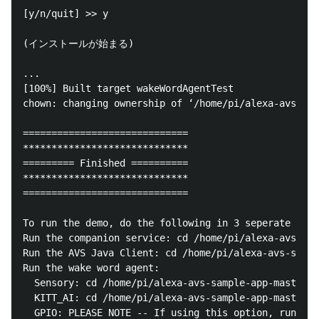
[y/n/quit] >> y

(インストールが始まる)

...

[100%] Built target wakeWordAgentTest

chown: changing ownership of ‘/home/pi/alexa-avs-sam
=============================

*****************************

========= Finished ==========

*****************************

=============================

To run the demo, do the following in 3 seperate term
Run the companion service: cd /home/pi/alexa-avs-sam
Run the AVS Java Client: cd /home/pi/alexa-avs-sampl
Run the wake word agent:

  Sensory: cd /home/pi/alexa-avs-sample-app-master/s
  KITT_AI: cd /home/pi/alexa-avs-sample-app-master/s
  GPIO: PLEASE NOTE -- If using this option, run the