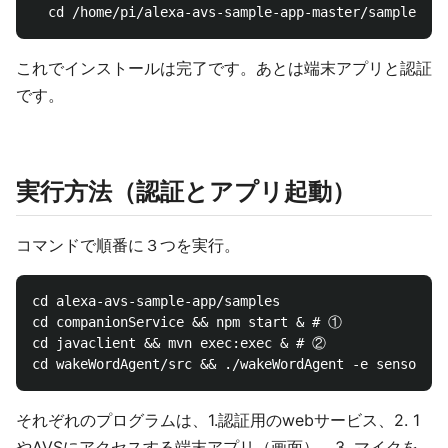
これでインストールは完了です。あとは端末アプリと認証
です。
実行方法（認証とアプリ起動）
コマンドで順番に３つを実行。
cd alexa-avs-sample-app/samples

cd companionService && npm start & # ①

cd javaclient && mvn exec:exec & # ②

それぞれのプログラムは、1.認証用のwebサービス、2. 1
やAVSにアクセスする端末アプリ（画面）、3. マイクを