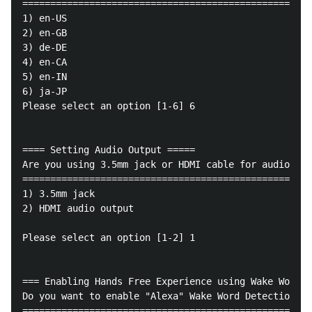
====================================================
1) en-US

2) en-GB

3) de-DE

4) en-CA

5) en-IN

6) ja-JP

Please select an option [1-6] 6

==== Setting Audio Output =====

Are you using 3.5mm jack or HDMI cable for audio out
====================================================
1) 3.5mm jack

2) HDMI audio output

Please select an option [1-2] 1

=== Enabling Hands Free Experience using Wake Word "
Do you want to enable "Alexa" Wake Word Detection?

====================================================