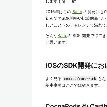
します！m(_ _)m
2016年はこの
Balto
の開発に心血
初めてのSDK開発や比較的新しい 
しいことへのチャレンジで溢れて
そんな
Balto
の SDK 開発で得
と思います。
iOSのSDK開発に
よく見る
とな
xxxxx.framework
基本事項はここでは省きます。
CocoaPods や Ca