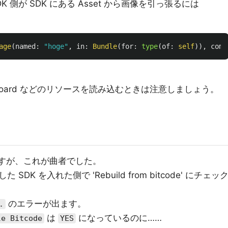
側が SDK にある Asset から画像を引っ張るには
age
(
named
:
"hoge"
,
in
:
Bundle
(
for
:
type
(
of
:
self
)),
comp
oryboard などのリソースを読み込むときは注意しましょう。
きますが、これが曲者でした。
K を入れた側で 'Rebuild from bitcode' にチェッ
のエラーが出ます。
.
は
になっているのに……
le Bitcode
YES